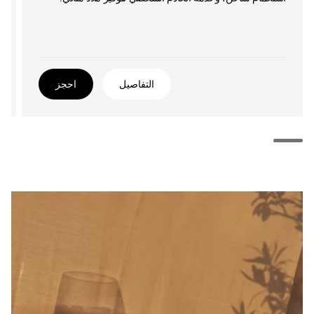
التفاصيل
احجز