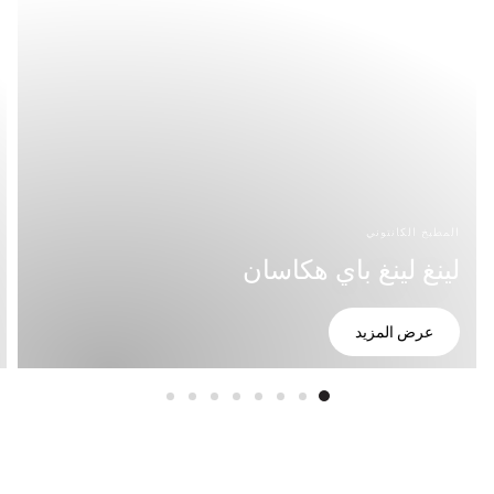
المطبخ الكانتوني
لينغ لينغ باي هكاسان
عرض المزيد