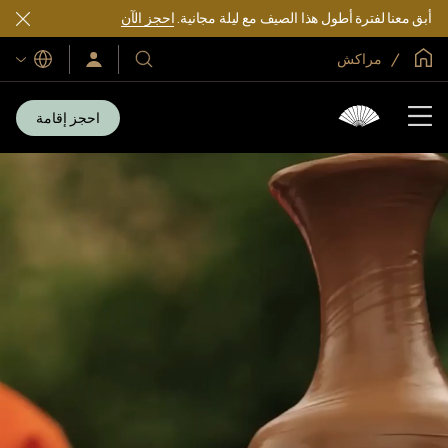
أبق معنا لفترة أطول هذا الصيف مع ليلة مجانية.
احجز الآن
الصفحة الرئيسية العالمية
مراكش
اللغات
فنادقنا
سجّل
الدخول/
ومنتجعاتنا
انضم
الآن
احجز إقامة