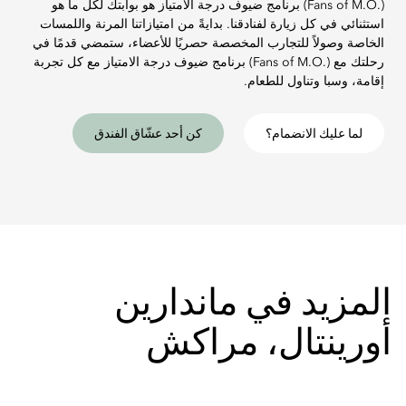
(.Fans of M.O) برنامج ضيوف درجة الامتياز هو بوابتك لكل ما هو
استثنائي في كل زيارة لفنادقنا. بدايةً من امتيازاتنا المرنة واللمسات
الخاصة وصولاً للتجارب المخصصة حصريًا للأعضاء، ستمضي قدمًا في
رحلتك مع (.Fans of M.O) برنامج ضيوف درجة الامتياز مع كل تجربة
إقامة، وسبا وتناول للطعام.
لما عليك الانضمام؟
كن أحد عشّاق الفندق
المزيد في ماندارين
أورينتال، مراكش