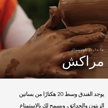
ماندارين أورينتال
مراكش
يوجد الفندق وسط 20 هكتارًا من بساتين
الزيتون والحدائق، ويسمح لك بالاستمتاع