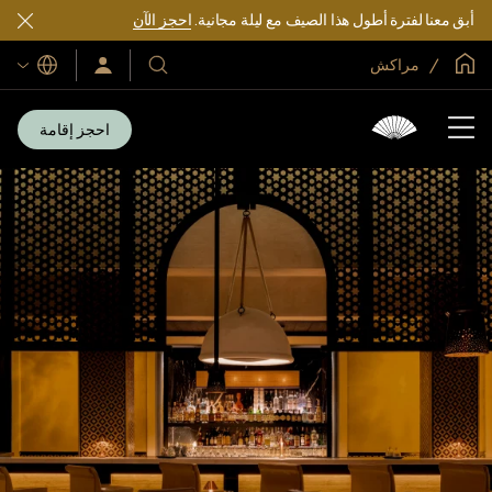
أبق معنا لفترة أطول هذا الصيف مع ليلة مجانية.
احجز الآن
الصفحة الرئيسية العالمية
مراكش
اللغات
فنادقنا
سجّل
الدخول/
ومنتجعاتنا
انضم
الآن
احجز إقامة