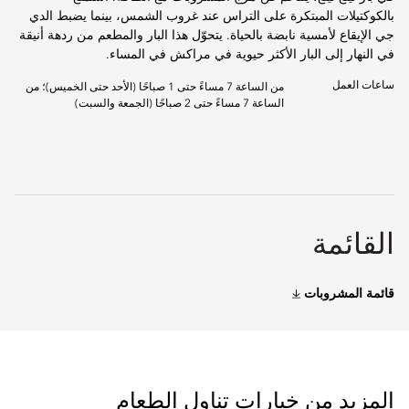
بالكوكتيلات المبتكرة على التراس عند غروب الشمس، بينما يضبط الدي
جي الإيقاع لأمسية نابضة بالحياة. يتحوّل هذا البار والمطعم من ردهة أنيقة
في النهار إلى البار الأكثر حيوية في مراكش في المساء.
ساعات العمل
من الساعة 7 مساءً حتى 1 صباحًا (الأحد حتى الخميس)؛ من
الساعة 7 مساءً حتى 2 صباحًا (الجمعة والسبت)
القائمة
قائمة المشروبات
المزيد من خيارات تناول الطعام