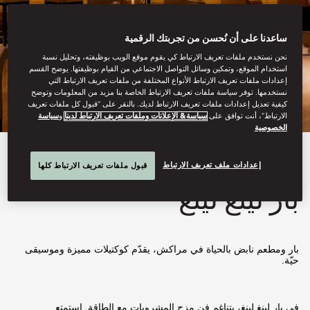
ساعدنا على أن نُحسن من تجربتك الرقمية
نحن نستخدم ملفات تعريف الارتباط كي يقوم موقع الويب بوظيفته، وتحليل نسبة
استخدام الموقع، وتمكين وسائل التواصل الاجتماعي من القيام بوظيفتها. يوضح القسم
إعدادات ملفات تعريف الارتباط الأنواع المختلفة من ملفات تعريف الارتباط التي
نستخدمها. توفر سياسة ملفات تعريف الارتباط الخاصة بنا مزيد من المعلومات وتوضح
كيفية تعديل إعدادات ملفات تعريف الارتباط لديك. بالنقر على “قبول كل ملفات تعريف
الارتباط”، أنت توافق على
سياسة& الإعلانات وملفات تعريف الارتباط لدينا
و
سياسة
الخصوصية
عرض الكل
إعدادات ملف تعريف الارتباط
قبول ملفات تعريف الارتباط كلها
بار لينغ لينغ
بار ومطعم نابض بالحياة في مراكش، يقدّم كوكتيلات مميزة وموسيقى
حيّة.
في بار لينغ لينغ، يتناغم فن مزج المشروبات مع الطاقة. استمتع