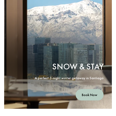
SNOW & STAY
A perfect 3-night winter getaway in Santiago
Book Now