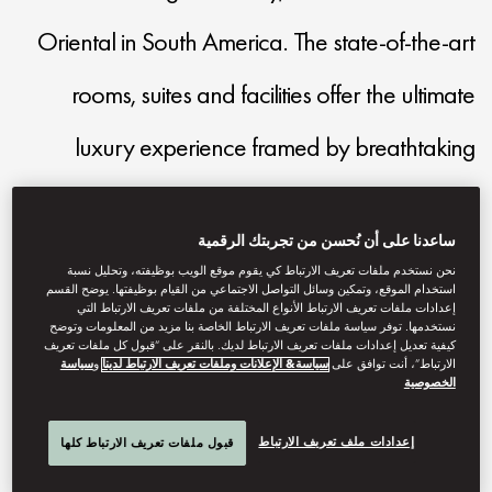
Oriental in South America. The state-of-the-art
rooms, suites and facilities offer the ultimate
luxury experience framed by breathtaking
Andes mountains.
ساعدنا على أن نُحسن من تجربتك الرقمية
mostg-reservations@mohg.com
نحن نستخدم ملفات تعريف الارتباط كي يقوم موقع الويب بوظيفته، وتحليل نسبة
استخدام الموقع، وتمكين وسائل التواصل الاجتماعي من القيام بوظيفتها. يوضح القسم
إعدادات ملفات تعريف الارتباط الأنواع المختلفة من ملفات تعريف الارتباط التي
+56 2 2950 3088
نستخدمها. توفر سياسة ملفات تعريف الارتباط الخاصة بنا مزيد من المعلومات وتوضح
كيفية تعديل إعدادات ملفات تعريف الارتباط لديك. بالنقر على “قبول كل ملفات تعريف
Contact Us
الارتباط”، أنت توافق على
سياسة& الإعلانات وملفات تعريف الارتباط لدينا
و
سياسة
الخصوصية
إعدادات ملف تعريف الارتباط
قبول ملفات تعريف الارتباط كلها