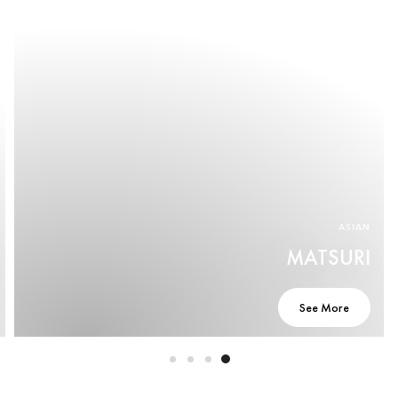
ASIAN
MATSURI
See More