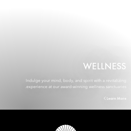
WELLNESS
Indulge your mind, body, and spirit with a revitalizing
experience at our award-winning wellness sanctuaries.
Learn More