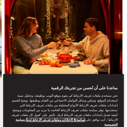
ساعدنا على أن نُحسن من تجربتك الرقمية
تناول الطعام
نحن نستخدم ملفات تعريف الارتباط كي يقوم موقع الويب بوظيفته، وتحليل نسبة
APRÈS SKI
استخدام الموقع، وتمكين وسائل التواصل الاجتماعي من القيام بوظيفتها. يوضح القسم
إعدادات ملفات تعريف الارتباط الأنواع المختلفة من ملفات تعريف الارتباط التي
نستخدمها. توفر سياسة ملفات تعريف الارتباط الخاصة بنا مزيد من المعلومات وتوضح
For the fifth consecutive year, Mandarin Oriental,
كيفية تعديل إعدادات ملفات تعريف الارتباط لديك. بالنقر على “قبول كل ملفات تعريف
Santiago transforms the city ...
الارتباط”، أنت توافق على
سياسة& الإعلانات وملفات تعريف الارتباط لدينا
و
سياسة
الخصوصية
تعرف على المزيد