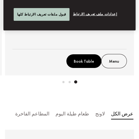
التواريخ القادمة
إعدادات ملف تعريف الارتباط
قبول ملفات تعريف الارتباط كلها
أغسطس 7 - سبتمبر 11
10 مساءً
-
4 مساءً
Book Table
Menu
عرض الكل
لاونج
طعام طيلة اليوم
المطاعم الفاخرة