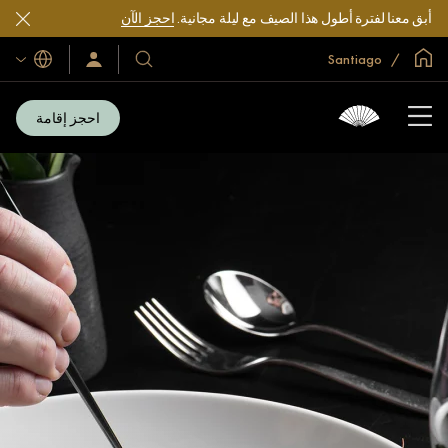
أبق معنا لفترة أطول هذا الصيف مع ليلة مجانية.
احجز الآن
الصفحة الرئيسية العالمية
Santiago
اللغات
فنادقنا
سجّل
الدخول/
ومنتجعاتنا
انضم
الآن
احجز إقامة