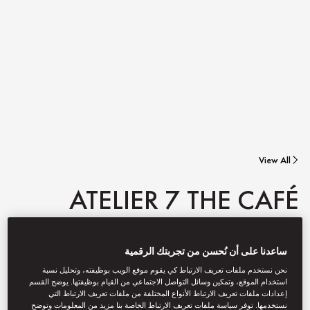
View All
ATELIER 7 THE CAFÉ
ساعدنا على أن نُحسن من تجربتك الرقمية
This modern take on the Viennese coffeehouse offers speciality
coffees, an international selection of teas and artisan pastries in a
نحن نستخدم ملفات تعريف الارتباط كي يقوم موقع الويب بوظيفته، وتحليل نسبة
sleek, interactive space that blends tradition with contemporary
استخدام الموقع، وتمكين وسائل التواصل الاجتماعي من القيام بوظيفتها. يوضح القسم
elegance.
إعدادات ملفات تعريف الارتباط الأنواع المختلفة من ملفات تعريف الارتباط التي
نستخدمها. توفر سياسة ملفات تعريف الارتباط الخاصة بنا مزيد من المعلومات وتوضح