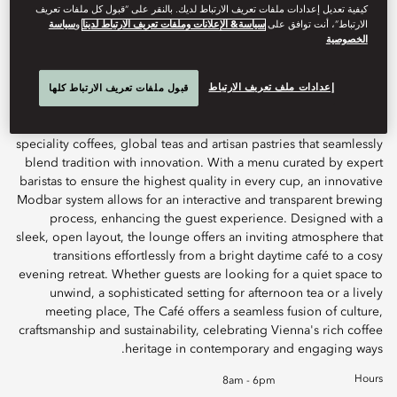
كيفية تعديل إعدادات ملفات تعريف الارتباط لديك. بالنقر على “قبول كل ملفات تعريف
الارتباط”، أنت توافق على
سياسة& الإعلانات وملفات تعريف الارتباط لدينا
و
سياسة
Book Table
الخصوصية
إعدادات ملف تعريف الارتباط
قبول ملفات تعريف الارتباط كلها
Atelier 7 The Café reinterprets the iconic Viennese coffeehouse
experience with a modern twist, by offering a selection of
speciality coffees, global teas and artisan pastries that seamlessly
blend tradition with innovation. With a menu curated by expert
baristas to ensure the highest quality in every cup, an innovative
Modbar system allows for an interactive and transparent brewing
process, enhancing the guest experience. Designed with a
sleek, open layout, the lounge offers an inviting atmosphere that
transitions effortlessly from a bright daytime café to a cosy
evening retreat. Whether guests are looking for a quiet space to
unwind, a sophisticated setting for afternoon tea or a lively
meeting place, The Café offers a seamless fusion of culture,
craftsmanship and sustainability, celebrating Vienna's rich coffee
heritage in contemporary and engaging ways.
Hours
8am - 6pm