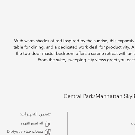
With warm shades of red inspired by the sunrise, this expansiv
table for dining, and a dedicated work desk for productivity. 
the two-door master bedroom offers a serene retreat with an 
From the suite, sweeping city views greet you eac
Central Park/Manhattan Skyl
تتضمن التجهيزات:
ية
آلة لصنع القهوة
منتجات حمام Diptyque