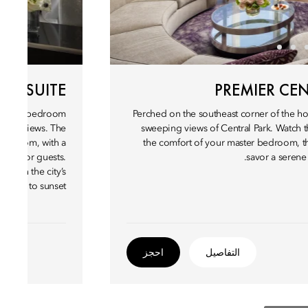
ST SUITE
PREMIER CEN
this two-bedroom
Perched on the southeast corner of the hot
 Park views. The
sweeping views of Central Park. Watch t
 bedroom, with a
the comfort of your master bedroom, the
family or guests.
savor a serene
 watch the city’s
unrise to sunset.
التفاصيل
احجز