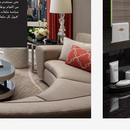
نحن نستخدم مل
من القيام بوظي
سياسة ملفات تع
“قبول كل ملفا