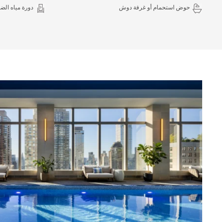
حوض استحمام أو غرفة دوش
دورة مياه الض