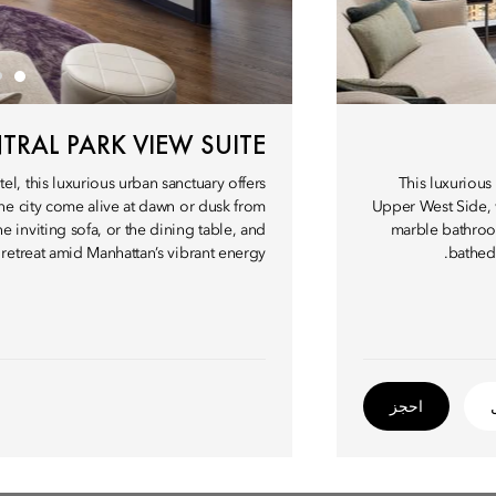
TRAL PARK VIEW SUITE
el, this luxurious urban sanctuary offers
This luxurious
he city come alive at dawn or dusk from
Upper West Side, w
 inviting sofa, or the dining table, and
marble bathroom
 retreat amid Manhattan’s vibrant energy.
bathed 
احجز