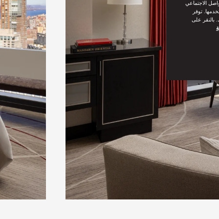
واصل الاجتماعي
خدمها. توفر
 بالنقر على
ة