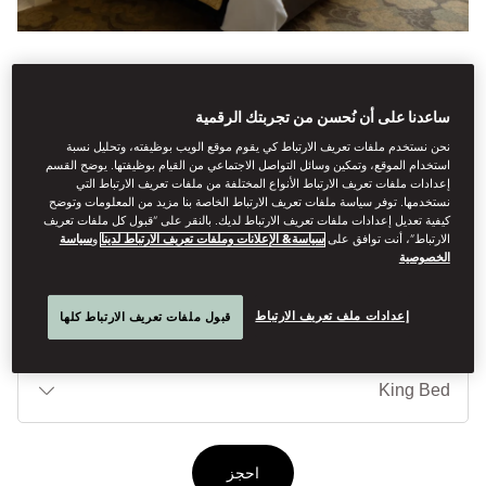
See All Rooms
ساعدنا على أن نُحسن من تجربتك الرقمية
SKYLINE VIEW KING
نحن نستخدم ملفات تعريف الارتباط كي يقوم موقع الويب بوظيفته، وتحليل نسبة
استخدام الموقع، وتمكين وسائل التواصل الاجتماعي من القيام بوظيفتها. يوضح القسم
إعدادات ملفات تعريف الارتباط الأنواع المختلفة من ملفات تعريف الارتباط التي
نستخدمها. توفر سياسة ملفات تعريف الارتباط الخاصة بنا مزيد من المعلومات وتوضح
Spectacular Manhattan skyline views from these elegant rooms
كيفية تعديل إعدادات ملفات تعريف الارتباط لديك. بالنقر على “قبول كل ملفات تعريف
الارتباط”، أنت توافق على
سياسة& الإعلانات وملفات تعريف الارتباط لدينا
و
سياسة
on 40/43th floor.
الخصوصية
إعدادات ملف تعريف الارتباط
قبول ملفات تعريف الارتباط كلها
أنوا
الأ
احجز