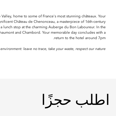
e Valley, home to some of France's most stunning châteaux. Your
gnificent Château de Chenonceau, a masterpiece of 16th-century
h a lunch stop at the charming Auberge du Bon Laboureur. In the
f Chaumont and Chambord. Your memorable day concludes with a
return to the hotel around 7pm.
 environment: leave no trace, take your waste, respect our nature.
اطلب حجزًا
اطلب حجزًا