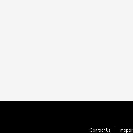
Contact Us
mopar