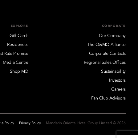
EXPLORE
CORPORATE
Gift Cards
Our Company
Residences
The O&MO Alliance
st Rate Promise
Corporate Contacts
Media Centre
Regional Sales Offices
Shop MO
Sustainability
Investors
Careers
Fan Club Advisors
ie Policy
Privacy Policy
2026 © Mandarin Oriental Hotel Group Limited