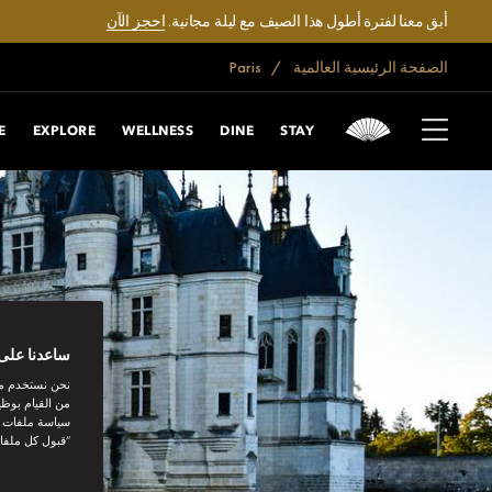
أبق معنا لفترة أطول هذا الصيف مع ليلة مجانية.
احجز الآن
الصفحة الرئيسية العالمية
Paris
E
EXPLORE
WELLNESS
DINE
STAY
ساعدنا على 
نحن نستخدم مل
من القيام بوظي
سياسة ملفات تع
“قبول كل ملفا