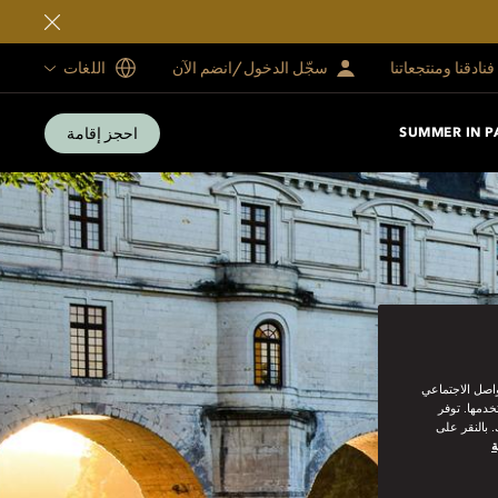
فنادقنا ومنتجعاتنا
سجّل الدخول/انضم الآن
اللغات
احجز إقامة
SUMMER IN P
واصل الاجتماعي
خدمها. توفر
 بالنقر على
ة