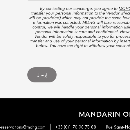
By contacting our concierge, you agree to
MOHG’
transfer your personal information to the Vendor whi
will be provided) which may not provide the same level
information was collected. MOHG will take reasonable
control, we will handle your personal information us
personal information secure and confidential. Howe
Vendor will be solely responsible to you for proces
transfer and use of your personal information by inser
below. You have the right to withdraw your consen
إرسال
MANDARIN OR
-reservations@mohg.com
+33 (0)1 70 98 78 88