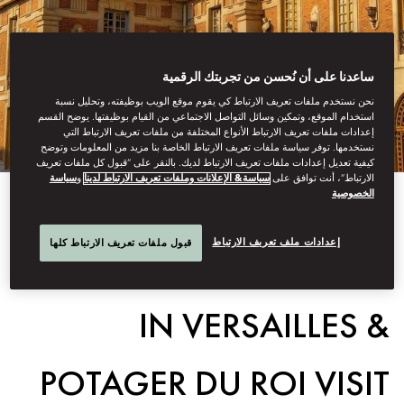
ساعدنا على أن نُحسن من تجربتك الرقمية
نحن نستخدم ملفات تعريف الارتباط كي يقوم موقع الويب بوظيفته، وتحليل نسبة
استخدام الموقع، وتمكين وسائل التواصل الاجتماعي من القيام بوظيفتها. يوضح القسم
إعدادات ملفات تعريف الارتباط الأنواع المختلفة من ملفات تعريف الارتباط التي
نستخدمها. توفر سياسة ملفات تعريف الارتباط الخاصة بنا مزيد من المعلومات وتوضح
كيفية تعديل إعدادات ملفات تعريف الارتباط لديك. بالنقر على “قبول كل ملفات تعريف
سياسة
و
سياسة& الإعلانات وملفات تعريف الارتباط لدينا
الارتباط”، أنت توافق على
الخصوصية
View All
إعدادات ملف تعريف الارتباط
قبول ملفات تعريف الارتباط كلها
GOURMET FOOD TOUR
IN VERSAILLES &
POTAGER DU ROI VISIT