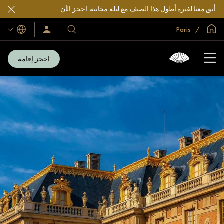
احجز الآن
أبق معنا لفترة أطول هذا الصيف مع ليلة مجانية.
الصفحة الرئيسية العالمية
Paris
اللغات
سجّل
فنادقنا
الدخول/
ومنتجعاتنا
انضم
الآن
احجز إقامة