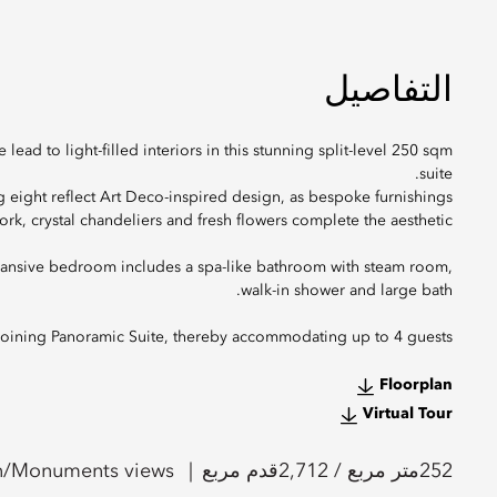
التفاصيل
lead to light-filled interiors in this stunning split-level 250 sqm
suite.
g eight reflect Art Deco-inspired design, as bespoke furnishings
ork, crystal chandeliers and fresh flowers complete the aesthetic.
xpansive bedroom includes a spa-like bathroom with steam room,
walk-in shower and large bath.
oining Panoramic Suite, thereby accommodating up to 4 guests.
Floorplan
Virtual Tour
252
متر مربع /
2,712
قدم مربع
n/Monuments views