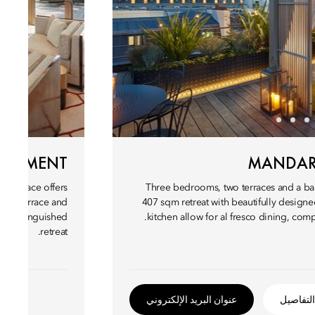
PARTMENT
MANDAR
h terrace offers
Three bedrooms, two terraces and a balc
oom, terrace and
407 sqm retreat with beautifully designe
s distinguished
kitchen allow for al fresco dining, co
retreat.
التفاصيل
عنوان البريد الإلكتروني