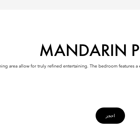
MANDARIN P
ing area allow for truly refined entertaining. The bedroom features a 
احجز