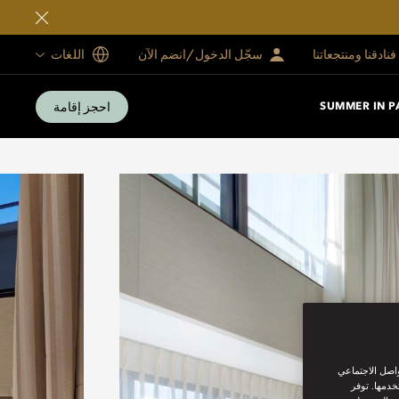
فنادقنا ومنتجعاتنا
سجّل الدخول/انضم الآن
اللغات
احجز إقامة
SUMMER IN P
واصل الاجتماعي
خدمها. توفر