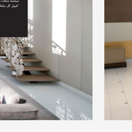
سياسة ملفات تع
“قبول كل ملفا