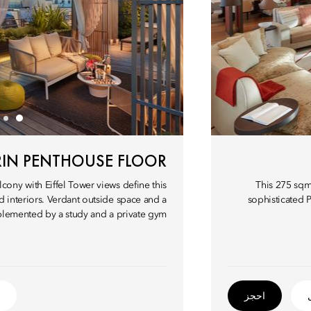
IN PENTHOUSE FLOOR
ony with Eiffel Tower views define this
This 275 sqm 
d interiors. Verdant outside space and a
sophisticated P
mplemented by a study and a private gym.
احجز