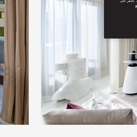
 بالنقر على
ة