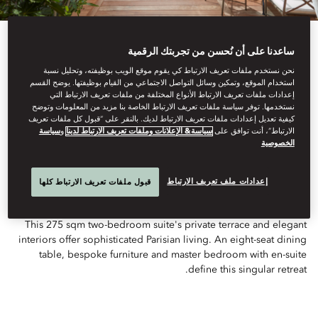
ساعدنا على أن نُحسن من تجربتك الرقمية
نحن نستخدم ملفات تعريف الارتباط كي يقوم موقع الويب بوظيفته، وتحليل نسبة
استخدام الموقع، وتمكين وسائل التواصل الاجتماعي من القيام بوظيفتها. يوضح القسم
إعدادات ملفات تعريف الارتباط الأنواع المختلفة من ملفات تعريف الارتباط التي
See All Rooms
نستخدمها. توفر سياسة ملفات تعريف الارتباط الخاصة بنا مزيد من المعلومات وتوضح
كيفية تعديل إعدادات ملفات تعريف الارتباط لديك. بالنقر على “قبول كل ملفات تعريف
PARISIAN TERRACE
الارتباط”، أنت توافق على
سياسة& الإعلانات وملفات تعريف الارتباط لدينا
و
سياسة
الخصوصية
SUITE
إعدادات ملف تعريف الارتباط
قبول ملفات تعريف الارتباط كلها
This 275 sqm two-bedroom suite's private terrace and elegant
interiors offer sophisticated Parisian living. An eight-seat dining
table, bespoke furniture and master bedroom with en-suite
define this singular retreat.