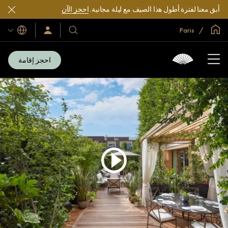
أبق معنا لفترة أطول هذا الصيف مع ليلة مجانية.
احجز الآن
الصفحة الرئيسية العالمية
Paris
اللغات
فنادقنا
سجّل
الدخول/
ومنتجعاتنا
انضم
الآن
احجز إقامة