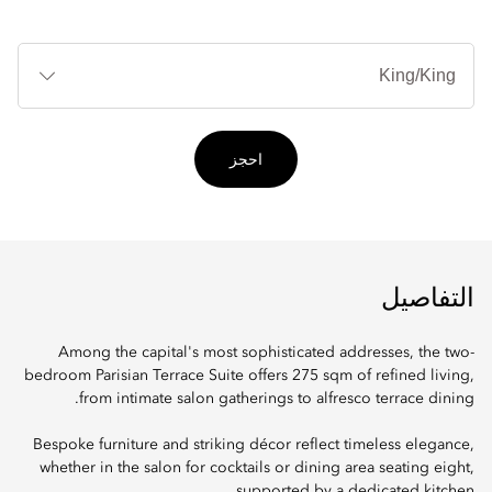
أنوا
الأ
احجز
التفاصيل
Among the capital's most sophisticated addresses, the two-
bedroom Parisian Terrace Suite offers 275 sqm of refined living,
from intimate salon gatherings to alfresco terrace dining.
Bespoke furniture and striking décor reflect timeless elegance,
whether in the salon for cocktails or dining area seating eight,
supported by a dedicated kitchen.