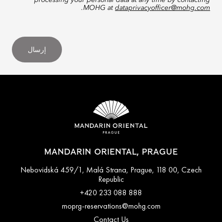
processing your personal data at any time by contacting
.
MOHG at
dataprivacyofficer@mohg.com
إرسال
MANDARIN ORIENTAL, PRAGUE
Nebovidská 459/1, Malá Strana, Prague, 118 00, Czech
Republic
+420 233 088 888
moprg-reservations@mohg.com
Contact Us