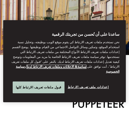
ساعدنا على أن نُحسن من تجربتك الرقمية
نحن نستخدم ملفات تعريف الارتباط كي يقوم موقع الويب بوظيفته، وتحليل نسبة
استخدام الموقع، وتمكين وسائل التواصل الاجتماعي من القيام بوظيفتها. يوضح القسم
إعدادات ملفات تعريف الارتباط الأنواع المختلفة من ملفات تعريف الارتباط التي
نستخدمها. توفر سياسة ملفات تعريف الارتباط الخاصة بنا مزيد من المعلومات وتوضح
كيفية تعديل إعدادات ملفات تعريف الارتباط لديك. بالنقر على “قبول كل ملفات تعريف
View All
الارتباط”، أنت توافق على
سياسة& الإعلانات وملفات تعريف الارتباط لدينا
و
سياسة
الخصوصية
A TALE OF THE
إعدادات ملف تعريف الارتباط
قبول ملفات تعريف الارتباط كلها
PUPPETEER