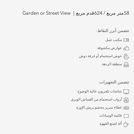
58
متر مربع /
624
قدم مربع
Garden or Street View
تتضمن أبرز النقاط:
مكتب عمل
عوارض مكشوفة
حوض استحمام أو غرفة دوش
منطقة الردهة
تتضمن التجهيزات:
شاشات تلفزيون عالية الوضوح
أرواب استحمام من القماش الوبري
غطاء سرير محشو بريش الإوزة
قائمة الوسادات
آلة لصنع القهوة