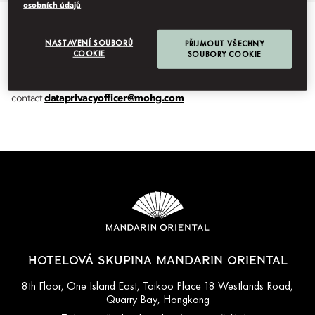
osobních údajů
.
NASTAVENÍ SOUBORŮ
PŘIJMOUT VŠECHNY
COOKIE
SOUBORY COOKIE
In due course, we shall publish a list of recipients and details on
what, how and why they process personal information but, if you
wish to obtain the information in the interim period, you may
contact
dataprivacyofficer@mohg.com
HOTELOVÁ SKUPINA MANDARIN ORIENTAL
8th Floor, One Island East, Taikoo Place 18 Westlands Road,
Quarry Bay, Hongkong