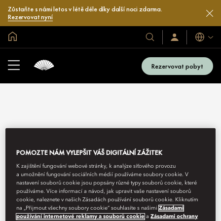
Zůstaňte s námi letos v létě déle díky další noci zdarma.
Rezervovat nyní
Domovská stránka
Jazyky
Naše
Přihlaste
se
hotely
/
a
Zaregistrujte
Rezervovat pobyt
se
resorty
POMOZTE NÁM VYLEPŠIT VÁŠ DIGITÁLNÍ ZÁŽITEK
DATA SHARING WITHIN
K zajištění fungování webové stránky, k analýze síťového provozu
a umožnění fungování sociálních médií používáme soubory cookie. V
THE PRC
nastavení souborů cookie jsou popsány různé typy souborů cookie, které
používáme. Více informací a návod, jak upravit vaše nastavení souborů
cookie, naleznete v našich Zásadách používání souborů cookie. Kliknutím
na „Přijmout všechny soubory cookie“ souhlasíte s našimi
Zásadami
používání internetové reklamy a souborů cookie
a
Zásadami ochrany