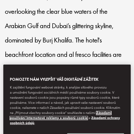
overlooking the clear blue waters of the
Arabian Gulf and Dubai’s glittering skyline,
dominated by Burj Khalifa. The hotel's
beachfront location and al fresco facilities are
designed to bring a new level of relaxed luxury
POMOZTE NÁM VYLEPŠIT VÁŠ DIGITÁLNÍ ZÁŽITEK
to the city.
K zajištění fungování webové stránky, k analýze síťového provozu
a umožnění fungování sociálních médií používáme soubory cookie. V
nastavení souborů cookie jsou popsány různé typy souborů cookie, které
modub-reservations@mohg.com
používáme. Více informací a návod, jak upravit vaše nastavení souborů
cookie, naleznete v našich Zásadách používání souborů cookie. Kliknutím
na „Přijmout všechny soubory cookie“ souhlasíte s našimi
Zásadami
+971 4 777 2222
používání internetové reklamy a souborů cookie
a
Zásadami ochrany
osobních údajů
.
Contact Us