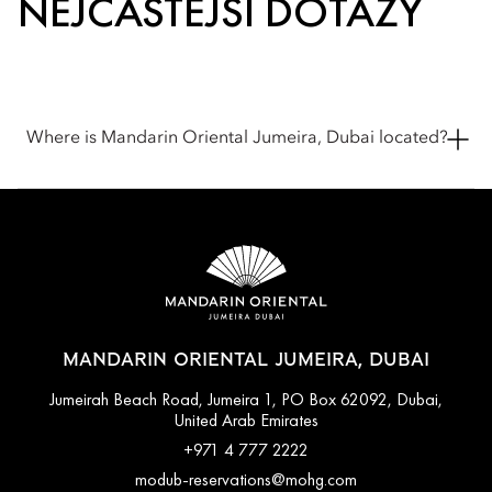
NEJČASTĚJŠÍ DOTAZY
Where is Mandarin Oriental Jumeira, Dubai located?
Mandarin Oriental Jumeira, Dubai is located on Jumeira
Beach Road in Jumeirah 1, offering a beachfront setting
overlooking the Arabian Gulf.
Just minutes from Downtown Dubai and the city's cultural and
lifestyle destinations, the hotel combines a tranquil seaside
location with convenient access to Dubai's most iconic
landmarks.
MANDARIN ORIENTAL JUMEIRA, DUBAI
Jumeirah Beach Road, Jumeira 1, PO Box 62092, Dubai,
United Arab Emirates
+971 4 777 2222
modub-reservations@mohg.com