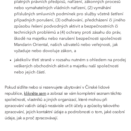
platných právních předpisů, nařízení, zákonných procesů
nebo vymahatelných vládních nařízení, (2) vymáhání
příslušných smluvních podmínek pro služby včetně šetření
případných porušení, (3) odhalování, předcházení či jiného
způsobu řešení podvodných aktivit a bezpečnostních či
technických problémů a (4) ochrany proti zásahu do práv,
škodě na majetku nebo narušení bezpečnosti společnosti
Mandarin Oriental, našich uživatelů nebo veřejnosti, jak
vyžaduje nebo dovoluje zákon, a
jakékoliv třetí straně v rozsahu nutném s ohledem na prodej
veškerých obchodních aktivit a majetku naší společnosti
nebo jejich částí.
Pokud sídlíte nebo si rezervujete ubytování v Čínské lidové
republice,
klikněte sem
a zobrazí se vám kompletní seznam těchto
společností, vlastníků a jiných organizací, které mohou při
zpracování vašich údajů nezávisle určit účely a způsoby takového
zpracování, jejich kontaktní údaje a podrobnosti o tom, jaké osobní
údaje, jak a proč zpracovávají.