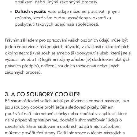
obsílkami nebo jinými zákonnými procesy.
Dalších využití:
Vaše údaje můžeme používat i jinými
způsoby, které vám budou vysvětleny v okamžiku
poskytnutí takových údajů naší společnosti.
Právním základem pro zpracování vašich osobních údajů může být
jeden nebo více z následujících důvodů, v závislosti na konkrétních
okolnostech: (i) váš souhlas a/nebo (ii) poskytnutí služeb, které jste si
vyžádali a/nebo (iii) legitimní zájmy a/nebo (iv) dodržování platných
právních předpisů, nařízení, soudních rozhodnutí nebo jiných
zákonných procesů.
3. A CO SOUBORY COOKIE?
Při shromažďování vašich údajů používáme sledovací nástroje, jako
jsou soubory cookie prohlížeče a sledovací pixely. Během
používání naší internetové stránky nebo kterékoliv z aplikací, které
na ní případně zpřístupníme, dochází k shromažďování údajů o
uživatelích. Shromažďováním osobních údajů tímto způsobem
můžeme pověřit třetí strany. Další informace o těchto nástrojích a