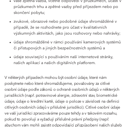
vaše zpětná vazba, včetně odpovědí v průzkumech, účasti v
průzkumech trhu a zpětné vazby před příjezdem nebo po
skončení pobytu;
zvukové, obrazové nebo podobné údaje shromážděné v
případě, že se rozhodnete pro účast v kvalitativních
výzkumných aktivitách, jako jsou rozhovory nebo nahrávky;
údaje shromážděné v rámci používání kamerových systémů
či přístupových a jiných bezpečnostních systémů a
údaje související s používáním naší internetové stránky,
našich aplikací a našich digitálních platforem.
V některých případech mohou být osobní údaje, které nám
poskytnete nebo které shromažďujeme, považovány za citlivé
osobní údaje podle zákonů o ochraně osobních údajů v některých
jurisdikcích (např. potravinové alergie, zdravotní stav, biometrické
údaje, údaje o kreditní kartě, údaje o poloze v závislosti na definici
citlivých osobních údajů v příslušné jurisdikci). Citlivé osobní údaje
ve vaší jurisdikci zpracováváme pouze tehdy a v takovém rozsahu,
pokud to povolují a vyžadují příslušné právní předpisy (např.
abychom vám mohli zajistit odpovídající přizpůsobení našich služeb