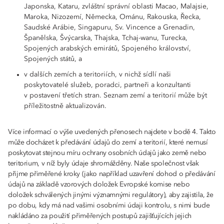
Japonska, Kataru, zvláštní správní oblasti Macao, Malajsie,
Maroka, Nizozemí, Německa, Ománu, Rakouska, Řecka,
Saudské Arábie, Singapuru, Sv. Vincence a Grenadin,
Španělska, Švýcarska, Thajska, Tchaj-wanu, Turecka,
Spojených arabských emirátů, Spojeného království,
Spojených států, a
v dalších zemích a teritoriích, v nichž sídlí naši
poskytovatelé služeb, poradci, partneři a konzultanti
v postavení třetích stran. Seznam zemí a teritorií může být
příležitostně aktualizován.
Více informací o výše uvedených přenosech najdete v bodě 4. Takto
může docházet k předávání údajů do zemí a teritorií, které nemusí
poskytovat stejnou míru ochrany osobních údajů jako země nebo
teritorium, v níž byly údaje shromážděny. Naše společnost však
přijme přiměřené kroky (jako například uzavření dohod o předávání
údajů na základě vzorových doložek Evropské komise nebo
doložek schválených jinými významnými regulátory), aby zajistila, že
po dobu, kdy má nad vašimi osobními údaji kontrolu, s nimi bude
nakládáno za použití přiměřených postupů zajišťujících jejich