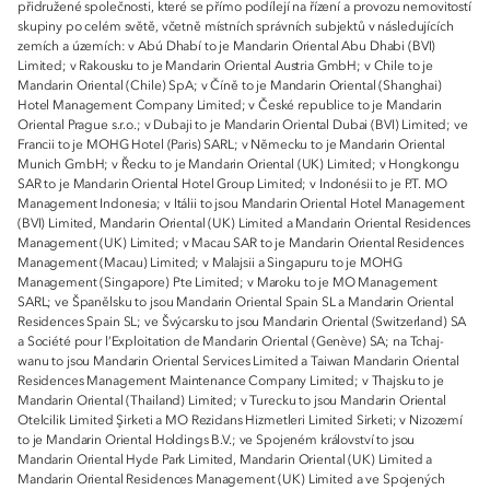
přidružené společnosti, které se přímo podílejí na řízení a provozu nemovitostí
skupiny po celém světě, včetně místních správních subjektů v následujících
zemích a územích: v Abú Dhabí to je Mandarin Oriental Abu Dhabi (BVI)
Limited; v Rakousku to je Mandarin Oriental Austria GmbH; v Chile to je
Mandarin Oriental (Chile) SpA; v Číně to je Mandarin Oriental (Shanghai)
Hotel Management Company Limited; v České republice to je Mandarin
Oriental Prague s.r.o.; v Dubaji to je Mandarin Oriental Dubai (BVI) Limited; ve
Francii to je MOHG Hotel (Paris) SARL; v Německu to je Mandarin Oriental
Munich GmbH; v Řecku to je Mandarin Oriental (UK) Limited; v Hongkongu
SAR to je Mandarin Oriental Hotel Group Limited; v Indonésii to je P.T. MO
Management Indonesia; v Itálii to jsou Mandarin Oriental Hotel Management
(BVI) Limited, Mandarin Oriental (UK) Limited a Mandarin Oriental Residences
Management (UK) Limited; v Macau SAR to je Mandarin Oriental Residences
Management (Macau) Limited; v Malajsii a Singapuru to je MOHG
Management (Singapore) Pte Limited; v Maroku to je MO Management
SARL; ve Španělsku to jsou Mandarin Oriental Spain SL a Mandarin Oriental
Residences Spain SL; ve Švýcarsku to jsou Mandarin Oriental (Switzerland) SA
a Société pour l’Exploitation de Mandarin Oriental (Genève) SA; na Tchaj-
wanu to jsou Mandarin Oriental Services Limited a Taiwan Mandarin Oriental
Residences Management Maintenance Company Limited; v Thajsku to je
Mandarin Oriental (Thailand) Limited; v Turecku to jsou Mandarin Oriental
Otelcilik Limited Şirketi a MO Rezidans Hizmetleri Limited Sirketi; v Nizozemí
to je Mandarin Oriental Holdings B.V.; ve Spojeném království to jsou
Mandarin Oriental Hyde Park Limited, Mandarin Oriental (UK) Limited a
Mandarin Oriental Residences Management (UK) Limited a ve Spojených