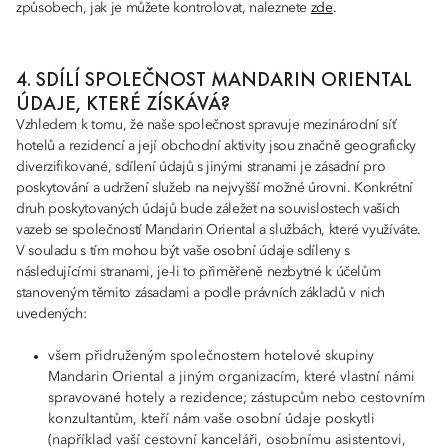
způsobech, jak je můžete kontrolovat, naleznete
zde
.
4. SDÍLÍ SPOLEČNOST MANDARIN ORIENTAL
ÚDAJE, KTERÉ ZÍSKÁVÁ?
Vzhledem k tomu, že naše společnost spravuje mezinárodní síť
hotelů a rezidencí a její obchodní aktivity jsou značně geograficky
diverzifikované, sdílení údajů s jinými stranami je zásadní pro
poskytování a udržení služeb na nejvyšší možné úrovni. Konkrétní
druh poskytovaných údajů bude záležet na souvislostech vašich
vazeb se společností Mandarin Oriental a službách, které využíváte.
V souladu s tím mohou být vaše osobní údaje sdíleny s
následujícími stranami, je-li to přiměřeně nezbytné k účelům
stanoveným těmito zásadami a podle právních základů v nich
uvedených:
všem přidruženým společnostem hotelové skupiny
Mandarin Oriental a jiným organizacím, které vlastní námi
spravované hotely a rezidence; zástupcům nebo cestovním
konzultantům, kteří nám vaše osobní údaje poskytli
(například vaší cestovní kanceláři, osobnímu asistentovi,