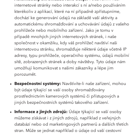
internetové stránky nebo interakcí s ní a/nebo používáním
kterékoliv z aplikací, které na ní případně zpřístupníme,
dochází ke generování údajů na základě vaší aktivity a
automatickému shromažďování a uchovávání údajů z vašeho
prohlížeče nebo mobilního zařízení. Jako je tomu v
případě mnohých jiných internetových stránek, i naše
společnost v okamžiku, kdy váš prohlížeč navštíví naši
internetovou stránku, shromažďuje některé údaje včetně IP
adresy, typu prohlížeče, operačního systému, údajů mobilní
sítě, zobrazených stránek a doby návštěvy. Tyto údaje nám
umožňují komunikovat s našimi zákazníky a lépe jim
porozumět.
Bezpečnostní systémy:
Navštívíte-li naše zařízení, mohou
být údaje týkající se vaší osoby shromažďovány
prostřednictvím kamerových systémů či přístupových a
jiných bezpečnostních systémů takového zařízení.
Informace z jiných zdrojů:
Údaje týkající se vaší osoby
můžeme získávat i z jiných zdrojů, například z veřejných
databází nebo od marketingových partnerů a dalších třetích
stran. Může se jednat například o údaje od vaší cestovní