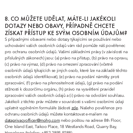
8. CO MŮŽETE UDĚLAT, MÁTE-LI JAKÉKOLI
DOTAZY NEBO OBAVY, PŘÍPADNĚ CHCETE
ZÍSKAT PŘÍSTUP KE SVÝM OSOBNÍM ÚDAJŮM?
S případnými obavami nebo dotazy týkajícími se používání nebo
uchovávání vašich osobních údajů vám rád pomůže náš pověřenec
pro ochranu osobních údajů. Vašimi základními právy (v závislosti na
příslušných zákonech) jsou: (a) právo na přístup, (b) právo na opravu,
(c) právo na výmaz, (d) právo na omezení zpracování (včetně
osobních údajů týkajících se jiných osob, které lze na základě těchto
osobních údajů identifikovat), (e) právo na podání námitky proti
zpracování, (f) právo na přenositelnost údajů, (g) právo na podání
stížnosti k dozorčímu orgánu, (h) právo na vysvětlení pravidel
zpracování vašich osobních údajů a (i) právo na odvolání souhlasu.
Jakékoli z těchto práv můžete v souvislosti s vašimi osobními údaji
uplatnit vyplněním formuláře žádosti
zde
. Našeho pověřence pro
ochranu osobních údajů můžete kontaktovat e-mailem na
dataprivacyofficer@mohg.com
nebo poštou na adrese 8th Floor,
One Island East, Taikoo Place, 18 Westlands Road, Quarry Bay,