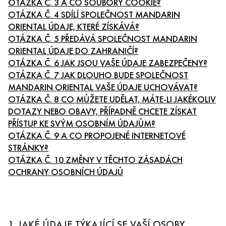
OTÁZKA Č. 3 A CO SOUBORY COOKIE?
OTÁZKA Č. 4 SDÍLÍ SPOLEČNOST MANDARIN
ORIENTAL ÚDAJE, KTERÉ ZÍSKÁVÁ?
OTÁZKA Č. 5 PŘEDÁVÁ SPOLEČNOST MANDARIN
ORIENTAL ÚDAJE DO ZAHRANIČÍ?
OTÁZKA Č. 6 JAK JSOU VAŠE ÚDAJE ZABEZPEČENY?
OTÁZKA Č. 7 JAK DLOUHO BUDE SPOLEČNOST
MANDARIN ORIENTAL VAŠE ÚDAJE UCHOVÁVAT?
OTÁZKA Č. 8 CO MŮŽETE UDĚLAT, MÁTE-LI JAKÉKOLIV
DOTAZY NEBO OBAVY, PŘÍPADNĚ CHCETE ZÍSKAT
PŘÍSTUP KE SVÝM OSOBNÍM ÚDAJŮM?
OTÁZKA Č. 9 A CO PROPOJENÉ INTERNETOVÉ
STRÁNKY?
OTÁZKA Č. 10 ZMĚNY V TĚCHTO ZÁSADÁCH
OCHRANY OSOBNÍCH ÚDAJŮ
1. JAKÉ ÚDAJE TÝKAJÍCÍ SE VAŠÍ OSOBY