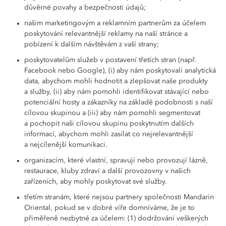
důvěrné povahy a bezpečnosti údajů;
našim marketingovým a reklamním partnerům za účelem
poskytování relevantnější reklamy na naší stránce a
pobízení k dalším návštěvám z vaší strany;
poskytovatelům služeb v postavení třetích stran (např.
Facebook nebo Google), (i) aby nám poskytovali analytická
data, abychom mohli hodnotit a zlepšovat naše produkty
a služby, (ii) aby nám pomohli identifikovat stávající nebo
potenciální hosty a zákazníky na základě podobnosti s naší
cílovou skupinou a (iii) aby nám pomohli segmentovat
a pochopit naši cílovou skupinu poskytnutím dalších
informací, abychom mohli zasílat co nejrelevantnější
a nejcílenější komunikaci.
organizacím, které vlastní, spravují nebo provozují lázně,
restaurace, kluby zdraví a další provozovny v našich
zařízeních, aby mohly poskytovat své služby.
třetím stranám, které nejsou partnery společnosti Mandarin
Oriental, pokud se v dobré víře domníváme, že je to
přiměřeně nezbytné za účelem: (1) dodržování veškerých