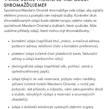
SHROMAŽĎUJEME?
Společnost Mandarin Oriental shromažďuje vaše údaje, aby zajistila
efektivní provoz a poskytla vám nejlepší služby. Konkrétní druh
shromažďovaných údajů bude záležet na typu vašeho vztahu se
společností Mandarin Oriental a službách, které využíváte. Níže
uvádíme příklady údajů, které mohou být shromažďovány:
kontaktní údaje (například titul, jméno, e-mailová adresa,
poštovní adresa, telefonní číslo a kontaktní preference);
platební údaje (včetně čísel platebních karet, fakturační
adresy a údajů bankovního účtu);
demografické údaje (například věk, pohlaví, země a
upřednostňovaný jazyk);
údaje týkající se vaší rezervace, pobytu nebo návštěvy
zařízení (včetně hotelů Mandarin Oriental, v nichž jste
pobývali, dat příjezdu a odjezdu, vámi zakoupeného zboží
a služeb, obvyklých výdajů a rezervací a souvisejících
ukazatelů);
údaje z dokladů totožnosti vydaných státními orgány