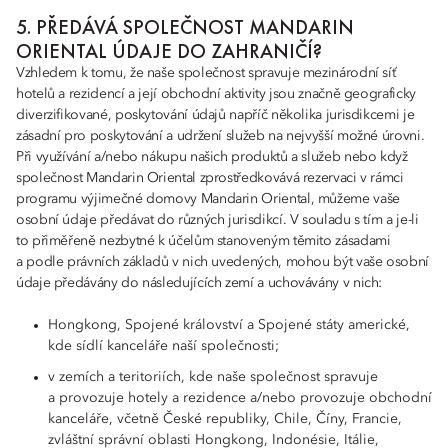
5. PŘEDÁVÁ SPOLEČNOST MANDARIN
ORIENTAL ÚDAJE DO ZAHRANIČÍ?
Vzhledem k tomu, že naše společnost spravuje mezinárodní síť
hotelů a rezidencí a její obchodní aktivity jsou značně geograficky
diverzifikované, poskytování údajů napříč několika jurisdikcemi je
zásadní pro poskytování a udržení služeb na nejvyšší možné úrovni.
Při využívání a/nebo nákupu našich produktů a služeb nebo když
společnost Mandarin Oriental zprostředkovává rezervaci v rámci
programu výjimečné domovy Mandarin Oriental, můžeme vaše
osobní údaje předávat do různých jurisdikcí. V souladu s tím a je-li
to přiměřeně nezbytné k účelům stanoveným těmito zásadami
a podle právních základů v nich uvedených, mohou být vaše osobní
údaje předávány do následujících zemí a uchovávány v nich:
Hongkong, Spojené království a Spojené státy americké,
kde sídlí kanceláře naší společnosti;
v zemích a teritoriích, kde naše společnost spravuje
a provozuje hotely a rezidence a/nebo provozuje obchodní
kanceláře, včetně České republiky, Chile, Číny, Francie,
zvláštní správní oblasti Hongkong, Indonésie, Itálie,