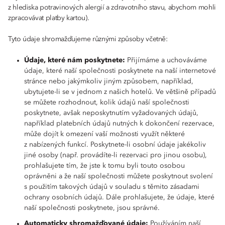
z hlediska potravinových alergií a zdravotního stavu, abychom mohli
zpracovávat platby kartou).
Tyto údaje shromažďujeme různými způsoby včetně:
Údaje, které nám poskytnete:
Přijímáme a uchováváme
údaje, které naší společnosti poskytnete na naší internetové
stránce nebo jakýmkoliv jiným způsobem, například,
ubytujete-li se v jednom z našich hotelů. Ve většině případů
se můžete rozhodnout, kolik údajů naší společnosti
poskytnete, avšak neposkytnutím vyžadovaných údajů,
například platebních údajů nutných k dokončení rezervace,
může dojít k omezení vaší možnosti využít některé
z nabízených funkcí. Poskytnete-li osobní údaje jakékoliv
jiné osoby (např. provádíte-li rezervaci pro jinou osobu),
prohlašujete tím, že jste k tomu byli touto osobou
oprávněni a že naší společnosti můžete poskytnout svolení
s použitím takových údajů v souladu s těmito zásadami
ochrany osobních údajů. Dále prohlašujete, že údaje, které
naší společnosti poskytnete, jsou správné.
Automaticky shromažďované údaje:
Používáním naší