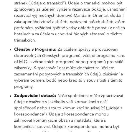
stránek („údaje o transakci“). Údaje o transakci mohou být
zpracovány za účelem vyřízení rezervace pokoje, usnadnění
rezervací výjimečných domovů Mandarin Oriental, dodání
zakoupeného zboží a služeb, nastavení našich služeb vašim
potřebám, vyžádání zpětné vazby ohledně pobytu v našich
hotelech a za účelem uchování řádných záznamů o těchto
transakcích.
Členství v Programu:
Za účelem správy a provozování
dobrovolných členských programů, včetně programu Fans
of M.O. a věrnostních programů nebo programů pro stálé
zákazníky. K zpracování dat může docházet za účelem
zaznamenání pobytových a transakčních údajů, získávání a
vybírání odměn, bodů nebo kreditů v souvislosti s těmito
programy.
Zodpovídání dotazů:
Naše společnost může zpracovávat
údaje obsažené v jakékoliv vaší komunikaci s naší
společností nebo s touto komunikací související („údaje z
korespondence“). Údaje z korespondence mohou
zahrnovat komunikační obsah a metadata, která s
komunikací souvisí. Údaje z korespondence mohou být