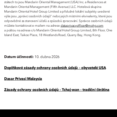
státech to jsou Mandarin Oriental Management (USA) Inc. a Residences at
Mandarin Oriental Management (Fifth Avenue) LLC. Hotelová skupina
Mandarin Oriental Hotel Group Limited a příslušné lokální subjekty uvedené
výše jsou „správci osobních údajů“ nebo jejich místními ekvivalenty, které jsou
odpovědné za stanovení účelů a způsobů zpracování. Správce osobních údajů
můžete kontaktovat e-mailem na adrese
dataprivacyofficer@mohg.com
a poštou na adrese c/o Mandarin Oriental Hotel Group Limited, 8th Floor, One
Island East, Taikoo Place, 18 Westlands Road, Quarry Bay, Hong Kong.
Datum účinnosti:
10. dubna 2026
Doplňkové zásady ochrany osobních údajů – obyvatelé USA
Dasar Privasi Malaysia
Zásady ochrany osobních údajů – Tchaj-wan – tradiční čínština