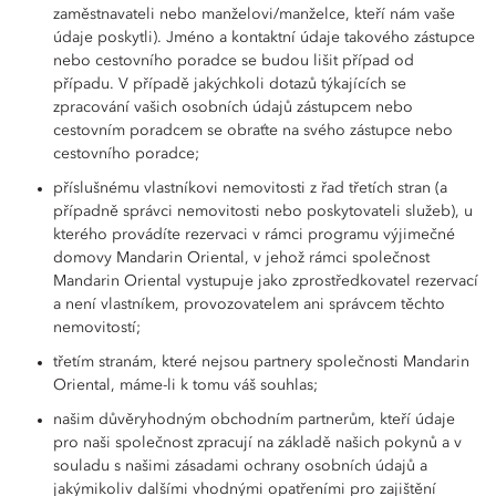
zaměstnavateli nebo manželovi/manželce, kteří nám vaše
údaje poskytli). Jméno a kontaktní údaje takového zástupce
nebo cestovního poradce se budou lišit případ od
případu. V případě jakýchkoli dotazů týkajících se
zpracování vašich osobních údajů zástupcem nebo
cestovním poradcem se obraťte na svého zástupce nebo
cestovního poradce;
příslušnému vlastníkovi nemovitosti z řad třetích stran (a
případně správci nemovitosti nebo poskytovateli služeb), u
kterého provádíte rezervaci v rámci programu výjimečné
domovy Mandarin Oriental, v jehož rámci společnost
Mandarin Oriental vystupuje jako zprostředkovatel rezervací
a není vlastníkem, provozovatelem ani správcem těchto
nemovitostí;
třetím stranám, které nejsou partnery společnosti Mandarin
Oriental, máme-li k tomu váš souhlas;
našim důvěryhodným obchodním partnerům, kteří údaje
pro naši společnost zpracují na základě našich pokynů a v
souladu s našimi zásadami ochrany osobních údajů a
jakýmikoliv dalšími vhodnými opatřeními pro zajištění