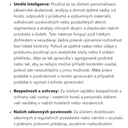
Umělá inteligence:
Používá se za účelem personalizace
zákaznické zkušenosti, analýzy a shrnutí zpětné vazby od
hostů, odpovědí z průzkumů a výzkumných materiálů,
odhalování podvodných nebo podezřelých aktivit,
segmentace a analýzy cílových skupin a zlepšování našich
produktů a služeb. Tyto nástroje fungují pod lidským
dohledem a nevydávají žádná právně významná rozhodnutí
bez lidské kontroly. Pokud se zpětná vazba nebo údaje z
průzkumu používají pro analytické účely nebo k získání
přehledu, děje se tak zpravidla v agregované podobě
nebo tak, aby je nebylo možné přiřadit konkrétní osobě,
pokud jste nesouhlasil/a s jinou možností. Máte právo
požádat o podrobnosti o tomto zpracování a případně
požádat o vyjmutí z tohoto zpracování.
Bezpečnosti a ochrany:
Za účelem zajištění bezpečnosti a
ochrany vaší osoby i ostatních hostů a personálu během
vaší návštěvy v našich hotelech nebo rezidencích.
Našich zákonných povinností:
Za účelem dodržování
zákonných a regulačních požadavků nebo nároků v souladu
s platnými právními předpisy, soudními rozhodnutími,