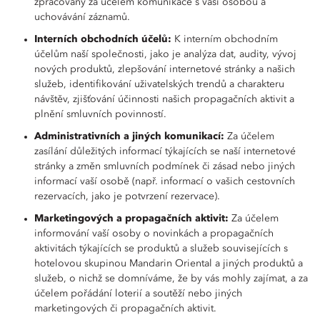
zpracovány za účelem komunikace s vaší osobou a
uchovávání záznamů.
Interních obchodních účelů:
K interním obchodním
účelům naší společnosti, jako je analýza dat, audity, vývoj
nových produktů, zlepšování internetové stránky a našich
služeb, identifikování uživatelských trendů a charakteru
návštěv, zjišťování účinnosti našich propagačních aktivit a
plnění smluvních povinností.
Administrativních a jiných komunikací:
Za účelem
zasílání důležitých informací týkajících se naší internetové
stránky a změn smluvních podmínek či zásad nebo jiných
informací vaší osobě (např. informací o vašich cestovních
rezervacích, jako je potvrzení rezervace).
Marketingových a propagačních aktivit:
Za účelem
informování vaší osoby o novinkách a propagačních
aktivitách týkajících se produktů a služeb souvisejících s
hotelovou skupinou Mandarin Oriental a jiných produktů a
služeb, o nichž se domníváme, že by vás mohly zajímat, a za
účelem pořádání loterií a soutěží nebo jiných
marketingových či propagačních aktivit.