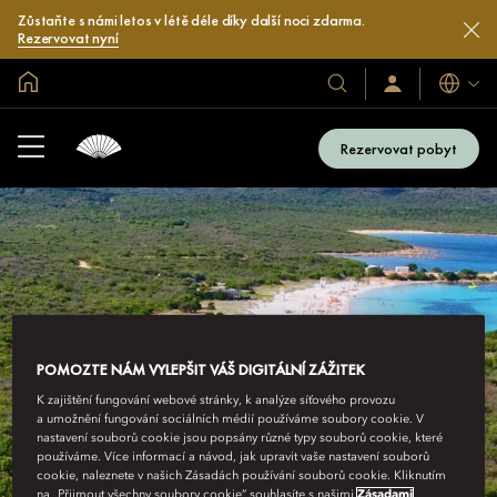
Zůstaňte s námi letos v létě déle díky další noci zdarma.
Rezervovat nyní
Domovská stránka
Jazyky
Naše
Přihlaste
se
hotely
/
a
Zaregistrujte
Rezervovat pobyt
se
resorty
POMOZTE NÁM VYLEPŠIT VÁŠ DIGITÁLNÍ ZÁŽITEK
K zajištění fungování webové stránky, k analýze síťového provozu
a umožnění fungování sociálních médií používáme soubory cookie. V
nastavení souborů cookie jsou popsány různé typy souborů cookie, které
používáme. Více informací a návod, jak upravit vaše nastavení souborů
cookie, naleznete v našich Zásadách používání souborů cookie. Kliknutím
na „Přijmout všechny soubory cookie“ souhlasíte s našimi
Zásadami