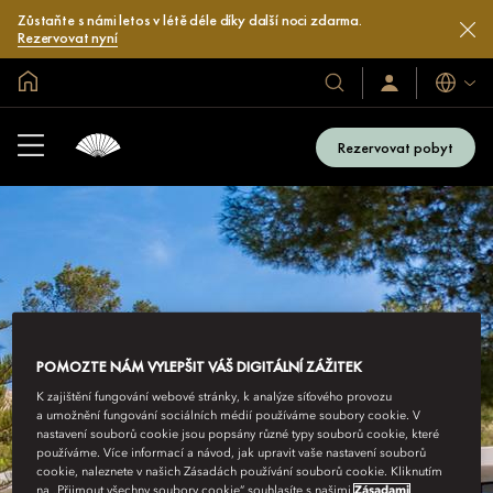
Zůstaňte s námi letos v létě déle díky další noci zdarma.
Rezervovat nyní
Domovská stránka
Jazyky
Naše
Přihlaste
se
hotely
/
a
Zaregistrujte
Rezervovat pobyt
se
resorty
POMOZTE NÁM VYLEPŠIT VÁŠ DIGITÁLNÍ ZÁŽITEK
K zajištění fungování webové stránky, k analýze síťového provozu
a umožnění fungování sociálních médií používáme soubory cookie. V
nastavení souborů cookie jsou popsány různé typy souborů cookie, které
používáme. Více informací a návod, jak upravit vaše nastavení souborů
cookie, naleznete v našich Zásadách používání souborů cookie. Kliknutím
na „Přijmout všechny soubory cookie“ souhlasíte s našimi
Zásadami