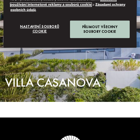
používání internetové reklamy a souborů cookie
a
Zásadami ochrany
osobních údajů
.
NASTAVENÍ SOUBORŮ
PŘIJMOUT VŠECHNY
COOKIE
SOUBORY COOKIE
VILLA CASANOVA