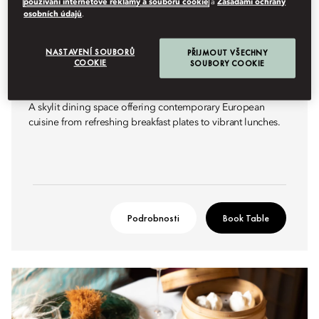
používání internetové reklamy a souborů cookie
a
Zásadami ochrany
osobních údajů
.
NASTAVENÍ SOUBORŮ
PŘIJMOUT VŠECHNY
COOKIE
SOUBORY COOKIE
CONTEMPORARY EUROPEAN BREAKFAST & LUNCH
ATRIUM RESTAURANT
A skylit dining space offering contemporary European
cuisine from refreshing breakfast plates to vibrant lunches.
Podrobnosti
Book Table