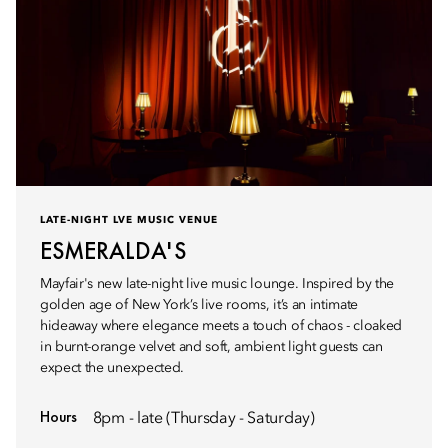
LATE-NIGHT LVE MUSIC VENUE
ESMERALDA'S
Mayfair's new late-night live music lounge. Inspired by the
golden age of New York’s live rooms, it’s an intimate
hideaway where elegance meets a touch of chaos - cloaked
in burnt-orange velvet and soft, ambient light guests can
expect the unexpected.
Hours
8pm - late (Thursday - Saturday)