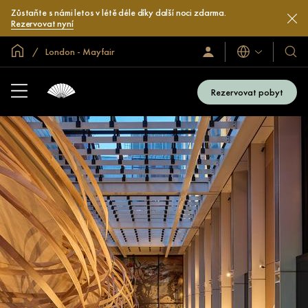
Zůstaňte s námi letos v létě déle díky další noci zdarma.
Rezervovat nyní
Domovská stránka
London - Mayfair
Jazyky
Přihlaste
Naše
se
hotel
/
a
Zaregistrujte
Rezervovat pobyt
se
resor