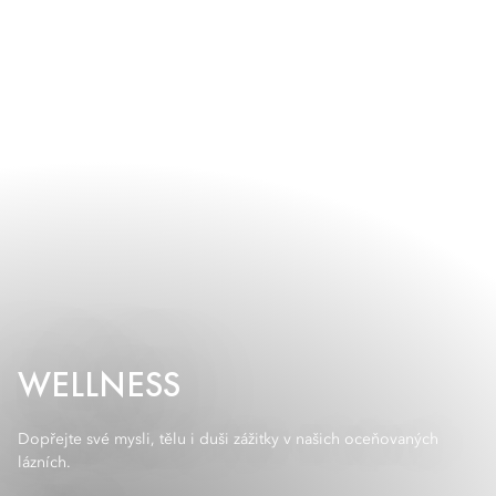
WELLNESS
Dopřejte své mysli, tělu i duši zážitky v našich oceňovaných
lázních.