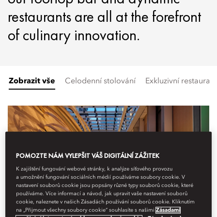
restaurants are all at the forefront
of culinary innovation.
Zobrazit vše
Celodenní stolování
Exkluzivní restaurac
POMOZTE NÁM VYLEPŠIT VÁŠ DIGITÁLNÍ ZÁŽITEK
K zajištění fungování webové stránky, k analýze síťového provozu
a umožnění fungování sociálních médií používáme soubory cookie. V
nastavení souborů cookie jsou popsány různé typy souborů cookie, které
používáme. Více informací a návod, jak upravit vaše nastavení souborů
cookie, naleznete v našich Zásadách používání souborů cookie. Kliknutím
na „Přijmout všechny soubory cookie“ souhlasíte s našimi
Zásadami