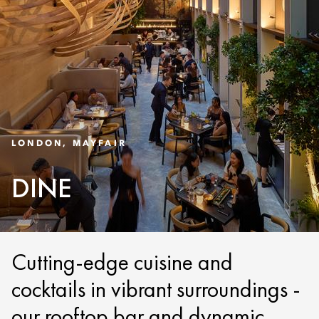
LONDON, MAYFAIR
DINE
Cutting-edge cuisine and
cocktails in vibrant surroundings -
our rooftop bar and dynamic