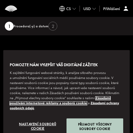
CS
USD
Přihlášení
Krok
1
2
Procedura(-y) a datum
1,
Procedura(-
y)
a
datum,
Aktuální
krok
POMOZTE NÁM VYLEPŠIT VÁŠ DIGITÁLNÍ ZÁŽITEK
K zajištění fungování webové stránky, k analýze síťového provozu
a umožnění fungování sociálních médií používáme soubory cookie. V
HOTELOVÁ SKUPINA MANDARIN ORIENTAL
nastavení souborů cookie jsou popsány různé typy souborů cookie, které
používáme. Více informací a návod, jak upravit vaše nastavení souborů
8th Floor, One Island East, Taikoo Place 18 Westlands Road,
cookie, naleznete v našich Zásadách používání souborů cookie. Kliknutím
Quarry Bay, Hongkong
na „Přijmout všechny soubory cookie“ souhlasíte s našimi
Zásadami
používání internetové reklamy a souborů cookie
a
Zásadami ochrany
Zobrazit všechny bezplatné rezervační linky
osobních údajů
.
NASTAVENÍ SOUBORŮ
PŘIJMOUT VŠECHNY
COOKIE
SOUBORY COOKIE