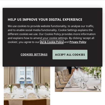
Όλα
Συνεδριάσεις
Ξενοδοχείο
Διαμονή
Εστια
HELP US IMPROVE YOUR DIGITAL EXPERIENCE
We use cookies to provide website functionality, to analyse our traffic,
Προβολή
and to enable social media functionality. Cookie Settings explains the
different cookies we use. Our Cookie Policy provides more information
and explains how to amend your cookie settings. By clicking ‘accept all
cookies’, you agree to our
Ad & Cookie Policy
and
Privacy Policy
COOKIES SETTINGS
ACCEPT ALL COOKIES