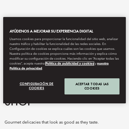
AYÚDENOS A MEJORAR SU EXPERIENCIA DIGITAL
Usamos cookies para proporcionar la funcionalidad del sitio web, analizar
nuestro tráfico y habilitar la funcionalidad de las redes sociales. En
Configuración de cookies se explica cuáles son las cookies que usamos.
Nuestra política de cookies proporciona más información y explica cómo
modificar su configuración de cookies. Haciendo clic en “Aceptar todas las
cookies”, acepta nuestra
Política de publicidad y cookies
y
nuestra
View All
Política de privacidad
.
THE MANDARIN CAKE
CONFIGURACIÓN DE
ACEPTAR TODAS LAS
COOKIES
COOKIES
SHOP
Gourmet delicacies that look as good as they taste.