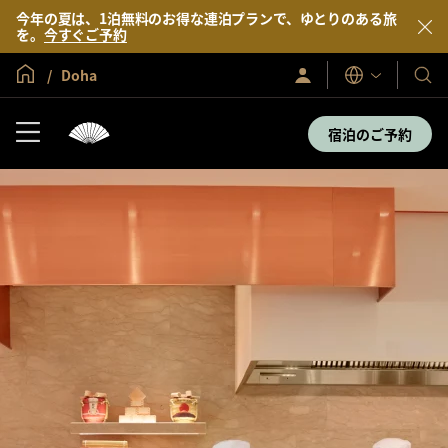
今年の夏は、1泊無料のお得な連泊プランで、ゆとりのある旅
を。
今すぐご予約
グローバル ホーム
Doha
サ
当
表
イ
示
社
ン
言
イ
の
宿泊のご予約
語
ン
ホ
／
テ
今
す
ル
ぐ
＆
入
会
リ
ゾ
ー
ト