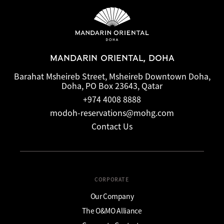
MANDARIN ORIENTAL, DOHA
Barahat Msheireb Street, Msheireb Downtown Doha,
Doha, PO Box 23643, Qatar
+974 4008 8888
modoh-reservations@mohg.com
Contact Us
CORPORATE
Our Company
The O&MO Alliance