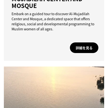
MOSQUE
Embark on a guided tour to discover Al-Mujadilah
Center and Mosque, a dedicated space that offers
religious, social and developmental programming to
Muslim women of all ages.
詳細を見る