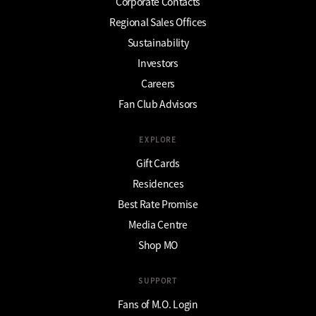
Corporate Contacts
Regional Sales Offices
Sustainability
Investors
Careers
Fan Club Advisors
EXPLORE
Gift Cards
Residences
Best Rate Promise
Media Centre
Shop MO
SUPPORT
Fans of M.O. Login