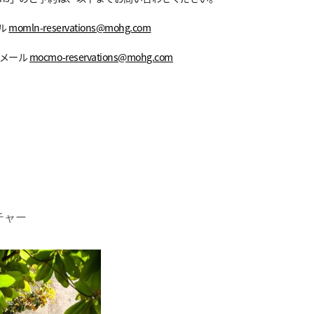
ール
momln-reservations@mohg.com
、Eメール
mocmo-reservations@mohg.com
チャー