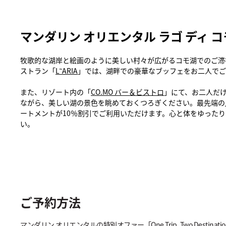
マンダリン オリエンタル ラゴ ディ コ
牧歌的な湖岸と絵画のように美しい村々が広がるコモ湖でのご滞
ストラン「
L˜ARIA
」では、湖畔での豪華なブッフェをお二人でご
また、リゾート内の「
CO.MO バー＆ビストロ
」にて、お二人だ
ながら、美しい湖の景色を眺めておくつろぎください。最先端の
ートメントが10％割引でご利用いただけます。心と体をゆった
い。
ご予約方法
マンダリン オリエンタルの特別オファー「One Trip, Two Dest