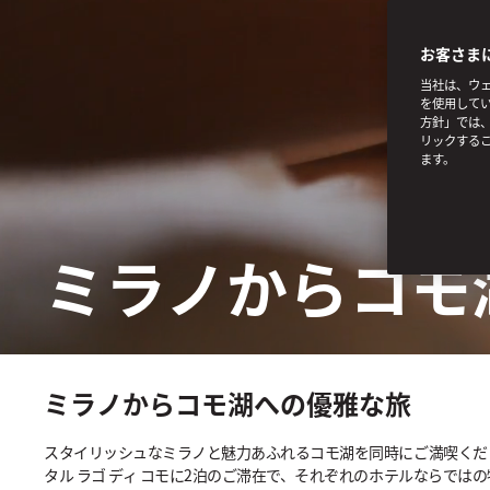
お客さま
当社は、ウェ
を使用してい
方針」では、
リックする
ます。
ミラノからコモ
ミラノからコモ湖への優雅な旅
スタイリッシュなミラノと魅力あふれるコモ湖を同時にご満喫くださ
タル ラゴ ディ コモに2泊のご滞在で、それぞれのホテルならでは