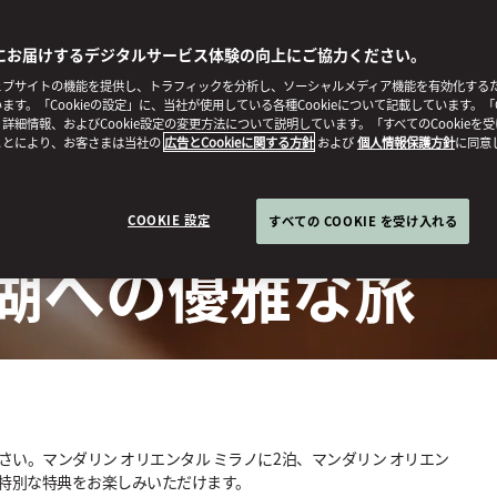
にお届けするデジタルサービス体験の向上にご協力ください。
ブサイトの機能を提供し、トラフィックを分析し、ソーシャルメディア機能を有効化するために
ます。「Cookieの設定」に、当社が使用している各種Cookieについて記載しています。「C
詳細情報、およびCookie設定の変更方法について説明しています。「すべてのCookieを
ことにより、お客さまは当社の
広告とCookieに関する方針
および
個人情報保護方針
に同意
COOKIE 設定
すべての COOKIE を受け入れる
湖への優雅な旅
い。マンダリン オリエンタル ミラノに2泊、マンダリン オリエン
の特別な特典をお楽しみいただけます。