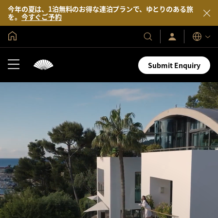
今年の夏は、1泊無料のお得な連泊プランで、ゆとりのある旅
を。
今すぐご予約
グローバル ホーム
サ
当
表
イ
示
社
ン
言
の
イ
Submit Enquiry
語
ン
ホ
／
テ
今
す
ル
ぐ
＆
入
会
リ
ゾ
ー
ト