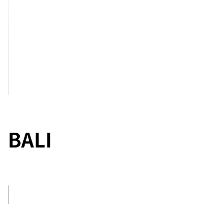
LOPUD,
CROATIA
LOPUD
1483
See Inside
BALI
8+1
BEDROOMS