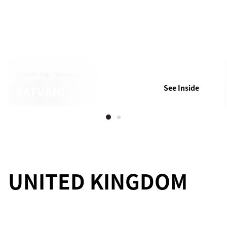
CHIANG RAI, THAILAND
TATVANI
See Inside
UNITED KINGDOM