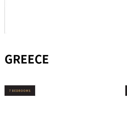
MATEU
See Inside
GREECE
7 BEDROOMS