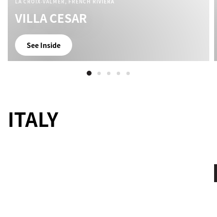
LA CROIX‑VALMER, FRENCH RIVIERA
VILLA CESAR
See Inside
ITALY