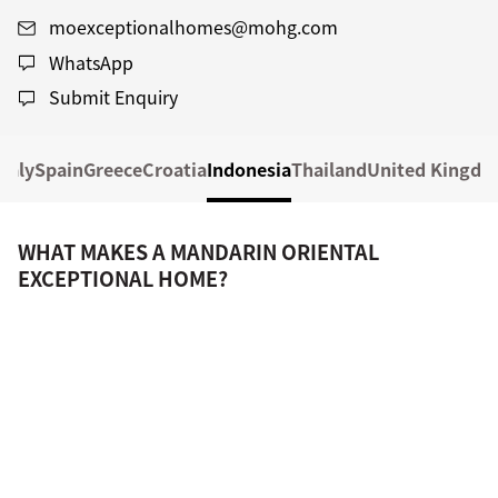
moexceptionalhomes@mohg.com
WhatsApp
Submit Enquiry
Italy
Spain
Greece
Croatia
Indonesia
Thailand
United Kingd
WHAT MAKES A MANDARIN ORIENTAL
EXCEPTIONAL HOME?