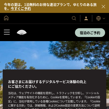
今年の夏は、1泊無料のお得な連泊プランで、ゆとりのある旅
を。
今すぐご予約
グローバル ホーム
サ
当
表
イ
示
社
ン
言
の
イ
宿泊のご予約
語
ン
ホ
／
テ
今
す
ル
ぐ
＆
入
会
リ
ゾ
ー
ト
お客さまにお届けするデジタルサービス体験の向上
にご協力ください。
当社は、ウェブサイトの機能を提供し、トラフィックを分析し、ソーシャル
メディア機能を有効化するために、Cookieを使用しています。「Cookieの設
定」に、当社が使用している各種Cookieについて記載しています。「Cookie
に関する方針」では、詳細情報、およびCookie設定の変更方法について説明