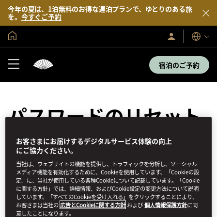
今年の夏は、1泊無料のお得な連泊プランで、ゆとりのある旅
を。
今すぐご予約
グローバル ホーム
サ
表
イ
示
ン
言
イ
宿泊のご予約
語
ン
／
今
す
ぐ
入
パスワードのリセット
会
パスワードをリセットする
お客さまにお届けするデジタルサービス体験の向上
にご協力ください。
パ
会員IDまたはEメール
当社は、ウェブサイトの機能を提供し、トラフィックを分析し、ソーシャル
ス
メディア機能を有効化するために、Cookieを使用しています。「Cookieの設
ワ
定」に、当社が使用している各種Cookieについて記載しています。「Cookie
ー
に関する方針」では、詳細情報、およびCookie設定の変更方法について説明
しています。「すべてのCookieを受け入れる」をクリックすることにより、
ド
お客さまは当社の
広告とCookieに関する方針
および
個人情報保護方針
に同
送信
の
意したことになります。