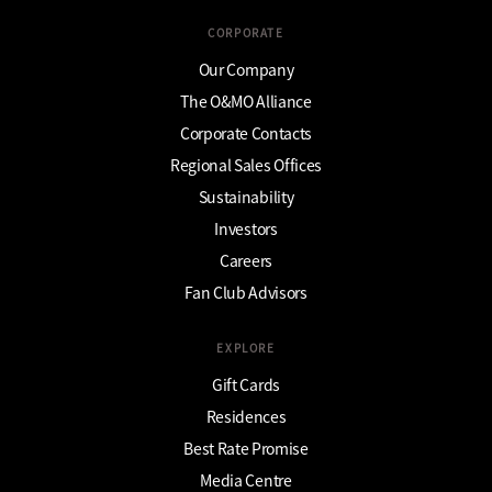
CORPORATE
Our Company
The O&MO Alliance
Corporate Contacts
Regional Sales Offices
Sustainability
Investors
Careers
Fan Club Advisors
EXPLORE
Gift Cards
Residences
Best Rate Promise
Media Centre