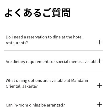
よくあるご質問
Do I need a reservation to dine at the hotel
restaurants?
Reservations are recommended for all dining venues,
particularly when dining at Lyon or Li Feng. Walk-in guests
Are dietary requirements or special menus available?
may be accommodated depending on availability, but
booking in advance is recommended to ensure your
preferred dining time. Guests may reserve directly with the
The skilled chefs accommodate a range of dietary
hotel or through the concierge team.
What dining options are available at Mandarin
requirements, including vegetarian, vegan, dairy-free and
Oriental, Jakarta?
gluten-free options. Guests with food allergies or specific
dietary needs are encouraged to advise the hotel in advance
before arrival or tell the concierge team upon arrival.
Mandarin Oriental, Jakarta offers a variety of dining
experiences, including Chinese Cantonese specialities at Li
Can in-room dining be arranged?