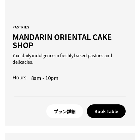
PASTRIES
MANDARIN ORIENTAL CAKE
SHOP
Your daily indulgence in freshly baked pastries and
delicacies.
Hours
8am - 10pm
プラン詳細
Book Table