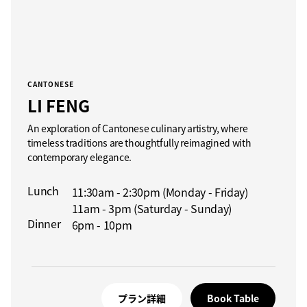
CANTONESE
LI FENG
An exploration of Cantonese culinary artistry, where
timeless traditions are thoughtfully reimagined with
contemporary elegance.
Lunch
11:30am - 2:30pm (Monday - Friday)
11am - 3pm (Saturday - Sunday)
Dinner
6pm - 10pm
プラン詳細
Book Table