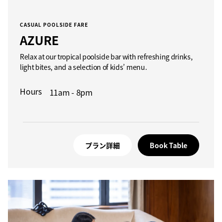
CASUAL POOLSIDE FARE
AZURE
Relax at our tropical poolside bar with refreshing drinks,
light bites, and a selection of kids’ menu.
Hours
11am - 8pm
プラン詳細
Book Table