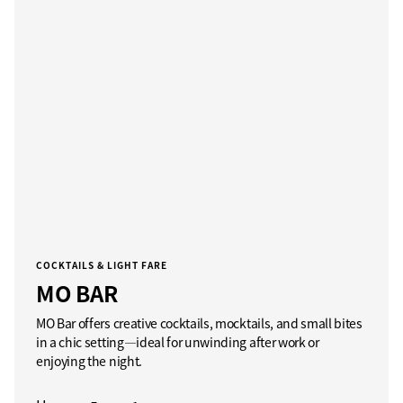
COCKTAILS & LIGHT FARE
MO BAR
MO Bar offers creative cocktails, mocktails, and small bites
in a chic setting—ideal for unwinding after work or
enjoying the night.