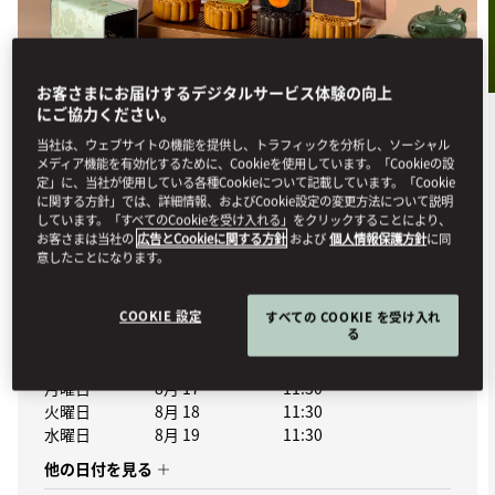
お客さまにお届けするデジタルサービス体験の向上
にご協力ください。
ダイニング
当社は、ウェブサイトの機能を提供し、トラフィックを分析し、ソーシャル
メディア機能を有効化するために、Cookieを使用しています。「Cookieの設
MOONLIT BLOSSOM
定」に、当社が使用している各種Cookieについて記載しています。「Cookie
に関する方針」では、詳細情報、およびCookie設定の変更方法について説明
COLLECTION
しています。「すべてのCookieを受け入れる」をクリックすることにより、
お客さまは当社の
広告とCookieに関する方針
および
個人情報保護方針
に同
Celebrate the Mid-Autumn Festival with our exclusive
意したことになります。
Moonlit Blossom Collection,...
詳細はこちら
COOKIE 設定
すべての COOKIE を受け入れ
る
開催日
月曜日
8月 17
11:30
火曜日
8月 18
11:30
水曜日
8月 19
11:30
他の日付を見る