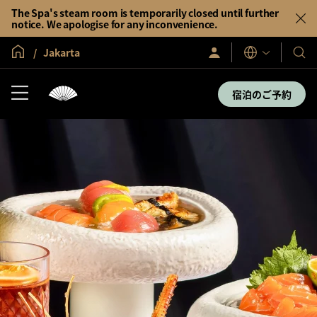
The Spa's steam room is temporarily closed until further
notice. We apologise for any inconvenience.
グローバル ホーム
Jakarta
サ
当
表
イ
示
社
ン
言
イ
の
宿泊のご予約
語
ン
ホ
／
テ
今
す
ル
ぐ
＆
入
会
リ
ゾ
ー
ト