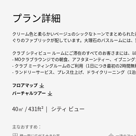
プラン詳細
クリーム色と柔らかいベージュのシックなトーンでまとめられた
ぐりのファブリックが配しています。大理石のバスルームには、
クラブ シティビュー ルームにご滞在のすべてのお客さまには、
- MOクラブラウンジでの朝食、アフタヌーンティー、イブニン
- クラブ ミーティングルームのご利用（1日につき最初の2時間
- ランドリーサービス、プレス仕上げ、ドライクリーニング（1
フロアマップ
バーチャルツアー
40
㎡ /
431
ft²
シティ ビュー
主なおすすめ：
壁一面に広がる大きな窓
一流のアー