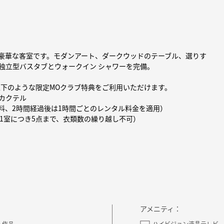
豪華な客室です。モダンアート、ダークウッドのテーブル、選りす
独立型バスタブとウォークイン シャワーを完備。
以下のような限定MOクラブ特典をご利用いただけます。
グカクテル
無料、2時間経過後は1時間ごとのレンタル料金を適用）
泊1室につき5点まで、衣類数の繰り越し不可）
アメニティ：
ト作品
ハイビジョン液晶テレビ