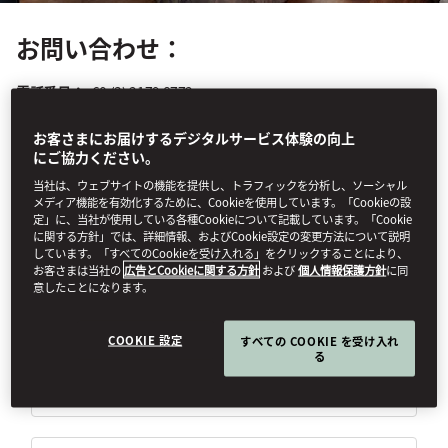
お問い合わせ：
電話番号：
+60 (3) 2179 8772
Eメール：
mokul-spa@mohg.com
ネイルサロンメニュー
お客さまにお届けするデジタルサービス体験の向上
にご協力ください。
当社は、ウェブサイトの機能を提供し、トラフィックを分析し、ソーシャル
フォームにご希望のトリートメントをご記入ください。スパよりご
メディア機能を有効化するために、Cookieを使用しています。「Cookieの設
予約が可能かどうかの確認の連絡を差し上げます。
定」に、当社が使用している各種Cookieについて記載しています。「Cookie
に関する方針」では、詳細情報、およびCookie設定の変更方法について説明
（
*
）入力必須項目
しています。「すべてのCookieを受け入れる」をクリックすることにより、
お客さまは当社の
広告とCookieに関する方針
および
個人情報保護方針
に同
意したことになります。
敬称
COOKIE 設定
すべての COOKIE を受け入れ
る
名