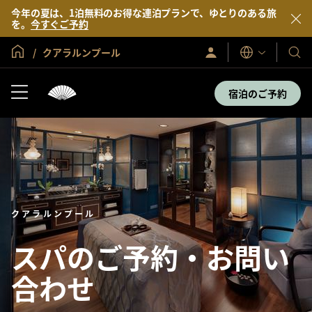
今年の夏は、1泊無料のお得な連泊プランで、ゆとりのある旅
を。
今すぐご予約
グローバル ホーム
クアラルンプール
サ
当
表
イ
示
社
ン
言
イ
の
宿泊のご予約
語
ン
ホ
／
テ
今
す
ル
ぐ
＆
入
会
リ
ゾ
ー
ト
クアラルンプール
スパのご予約・お問い
合わせ