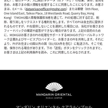
含む）、取引データ、人口統計学データ（以下「PI」）の収集、保存、使用を
含め、お客さまの個人情報を処理することに同意したことになります。お客さ
まは、Eメール（
dataprivacyofficer@mohg.com
）または郵便（8th Floor,
One Island East, Taikoo Place, 18 Westlands Road, Quarry Bay, Hong
Kong）でMOHG個人情報保護担当者を通じて、PIの処理に対する訂正、削
除、取り消しをリクエストする権利を有します。すべてのPIは自主的に提供さ
れるものですが、PIを提供しないことを選択した場合には、当社がお客さまの
フィードバックの確認や返答ができない場合があります。上記の目的のため
に、MOHGはお客さまのPIの処理をサポートするMOHGのグローバルネットワ
ーク企業およびサービスプロバイダーと、お客さまのPIを共有します。それに
より、PIがお住まいの国以外の国（EU/EEA外を含む）に転送され、そこで処
理、保存される場合があります。下の「送信」ボタンをクリックされますと、
お客さまは上記の利用条件を読み、これに同意したとみなされます。
マンダリン オリエンタル クアラルンプール