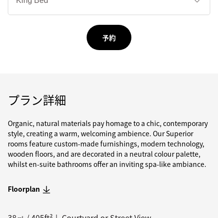
ド
タ
イ
プ
予約
プラン詳細
Organic, natural materials pay homage to a chic, contemporary
style, creating a warm, welcoming ambience. Our Superior
rooms feature custom-made furnishings, modern technology,
wooden floors, and are decorated in a neutral colour palette,
whilst en-suite bathrooms offer an inviting spa-like ambiance.
Floorplan
38
㎡ /
405
ft²
Courtyard or Street View