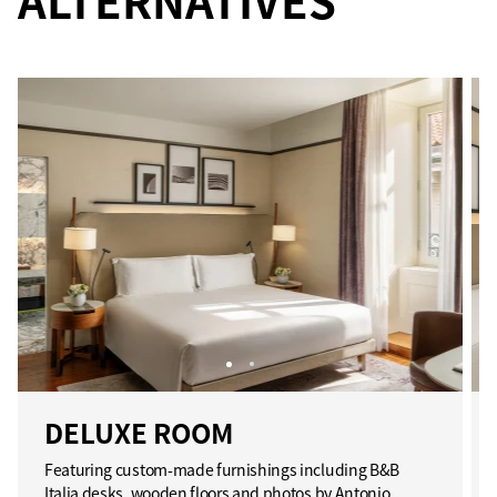
ALTERNATIVES
DELUXE ROOM
Featuring custom-made furnishings including B&B
Italia desks, wooden floors and photos by Antonio