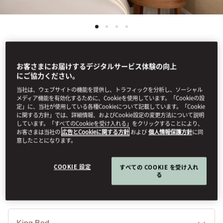
お客さまにお届けするデジタルサービス体験の向上
See All Rooms
にご協力ください。
SUPERIOR ROOM
当社は、ウェブサイトの機能を提供し、トラフィックを分析し、ソーシャル
メディア機能を有効化するために、Cookieを使用しています。「Cookieの設
定」に、当社が使用している各種Cookieについて記載しています。「Cookie
に関する方針」では、詳細情報、およびCookie設定の変更方法について説明
Enhanced by feng shui and boasting a contemporary Italian
しています。「すべてのCookieを受け入れる」をクリックすることにより、
お客さまは当社の
広告とCookieに関する方針
および
個人情報保護方針
に同
design, these rooms own a sophisticated ambiance with a
意したことになります。
subtle touch of Oriental influence and include Italian marble
bathrooms, moveable desk/dining table & large windows.
COOKIE 設定
すべての COOKIE を受け入れ
る
ベ
ッ