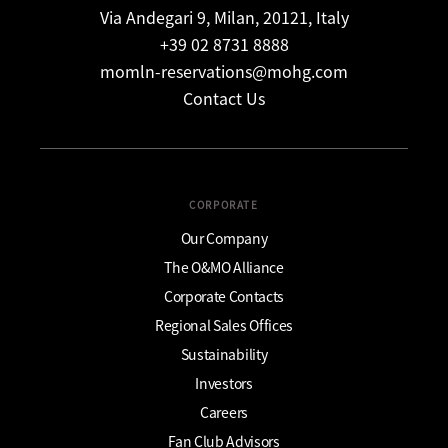
Via Andegari 9, Milan, 20121, Italy
+39 02 8731 8888
momln-reservations@mohg.com
Contact Us
CORPORATE
Our Company
The O&MO Alliance
Corporate Contacts
Regional Sales Offices
Sustainability
Investors
Careers
Fan Club Advisors