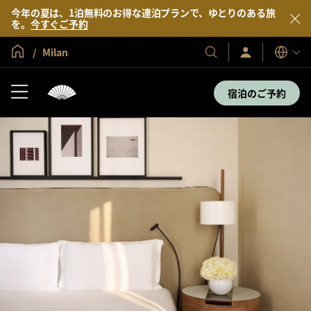
今年の夏は、1泊無料のお得な連泊プランで、ゆとりのある旅
を。
今すぐご予約
グローバル ホーム
Milan
サ
当
表
イ
示
社
ン
言
の
イ
宿泊のご予約
語
ン
ホ
／
テ
今
す
ル
ぐ
＆
入
会
リ
ゾ
ー
ト