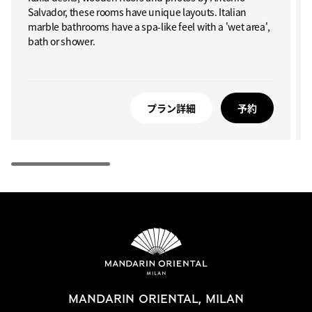
Salvador, these rooms have unique layouts. Italian
marble bathrooms have a spa-like feel with a 'wet area',
bath or shower.
プラン詳細
予約
MANDARIN ORIENTAL, MILAN