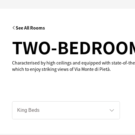
See All Rooms
TWO-BEDROOM
Characterised by high ceilings and equipped with state-of-the-
which to enjoy striking views of Via Monte di Pietà.
ベ
ッ
ド
タ
イ
プ