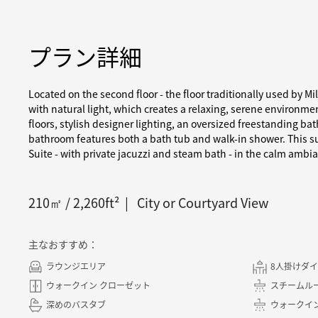
プラン詳細
Located on the second floor - the floor traditionally used by M
with natural light, which creates a relaxing, serene environm
floors, stylish designer lighting, an oversized freestanding 
bathroom features both a bath tub and walk-in shower. This s
Suite - with private jacuzzi and steam bath - in the calm ambi
210
㎡ /
2,260
ft²
City or Courtyard View
主なおすすめ：
ラウンジエリア
8人掛けダ
ウォークイン クローゼット
スチームル
深めのバスタブ
ウォークイ