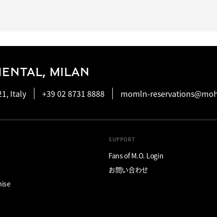
ENTAL, MILAN
1, Italy
+39 02 8731 8888
momln-reservations@mo
SUPPORT
Fans of M.O. Login
お問い合わせ
mise