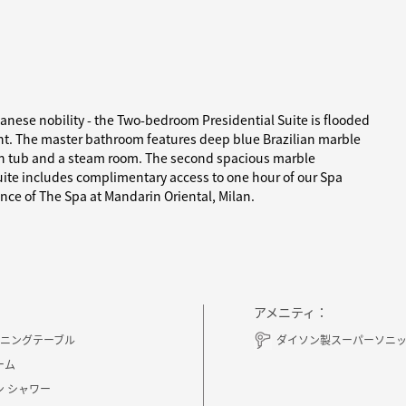
ilanese nobility - the Two-bedroom Presidential Suite is flooded
ent. The master bathroom features deep blue Brazilian marble
bath tub and a steam room. The second spacious marble
uite includes complimentary access to one hour of our Spa
ance of The Spa at Mandarin Oriental, Milan.
アメニティ：
イニングテーブル
ダイソン製スーパーソニッ
ーム
ン シャワー