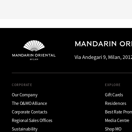
MANDARIN ORI
Via Andegari 9, Milan, 2012
CORPORATE
EXPLORE
Our Company
Gift Cards
The O&MO Alliance
Residences
Corporate Contacts
Best Rate Pro
Regional Sales Offices
Media Centre
Sustainability
Shop MO