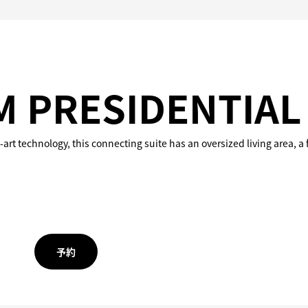
 PRESIDENTIAL 
art technology, this connecting suite has an oversized living area, 
予約