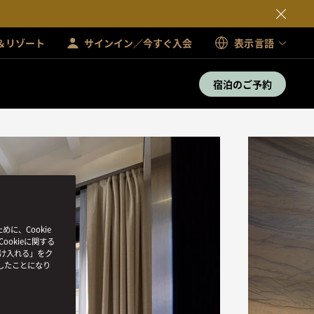
＆リゾート
サインイン／今すぐ入会
表示言語
宿泊のご予約
、Cookie
ookieに関する
受け入れる」をク
したことになり