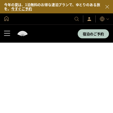
今年の夏は、1泊無料のお得な連泊プランで、ゆとりのある旅
を。
今すぐご予約
グローバル ホーム
サ
当
表
イ
示
社
ン
言
の
イ
宿泊のご予約
語
ン
ホ
／
テ
今
す
ル
ぐ
＆
入
会
リ
ゾ
ー
ト