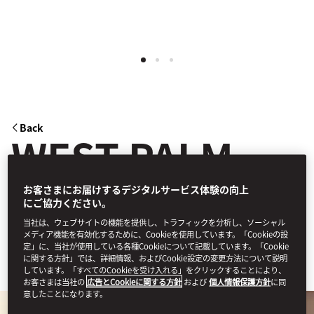
Back
WEST PALM
BEACH
お客さまにお届けするデジタルサービス体験の向上
にご協力ください。
当社は、ウェブサイトの機能を提供し、トラフィックを分析し、ソーシャル
メディア機能を有効化するために、Cookieを使用しています。「Cookieの設
定」に、当社が使用している各種Cookieについて記載しています。「Cookie
Learn More
に関する方針」では、詳細情報、およびCookie設定の変更方法について説明
しています。「すべてのCookieを受け入れる」をクリックすることにより、
お客さまは当社の
広告とCookieに関する方針
および
個人情報保護方針
に同
意したことになります。