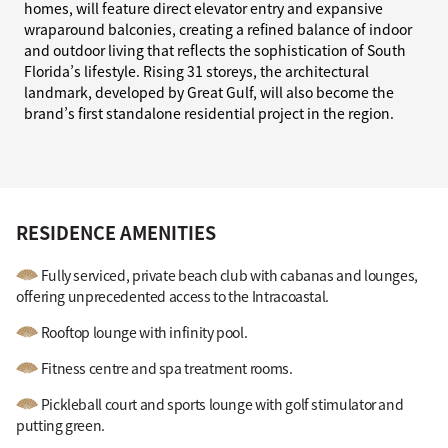
homes, will feature direct elevator entry and expansive
wraparound balconies, creating a refined balance of indoor
and outdoor living that reflects the sophistication of South
Florida’s lifestyle. Rising 31 storeys, the architectural
landmark, developed by Great Gulf, will also become the
brand’s first standalone residential project in the region.
RESIDENCE AMENITIES
Fully serviced, private beach club with cabanas and lounges,
offering unprecedented access to the Intracoastal.
Rooftop lounge with infinity pool.
Fitness centre and spa treatment rooms.
Pickleball court and sports lounge with golf stimulator and
putting green.