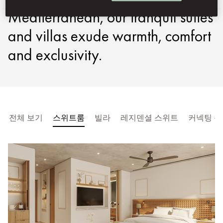
Mediterranean, our tranquil suites
and villas exude warmth, comfort
and exclusivity.
전체 보기
스위트룸
빌라
레지덴셜 스위트
커넥팅 룸