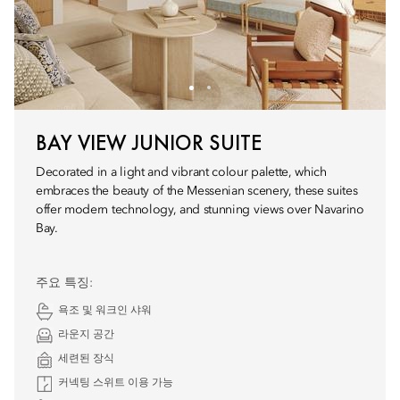
BAY VIEW JUNIOR SUITE
Decorated in a light and vibrant colour palette, which
embraces the beauty of the Messenian scenery, these suites
offer modern technology, and stunning views over Navarino
Bay.
주요 특징:
욕조 및 워크인 샤워
라운지 공간
세련된 장식
커넥팅 스위트 이용 가능