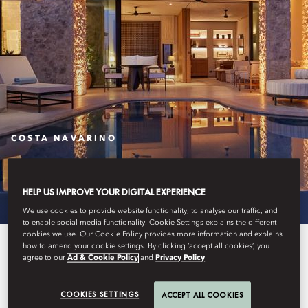
COSTA NAVARINO
STAY
HELP US IMPROVE YOUR DIGITAL EXPERIENCE
We use cookies to provide website functionality, to analyse our traffic, and
to enable social media functionality. Cookie Settings explains the different
cookies we use. Our Cookie Policy provides more information and explains
Inspired by both the beauty of the
how to amend your cookie settings. By clicking ‘accept all cookies’, you
agree to our
Ad & Cookie Policy
and
Privacy Policy
Messenian landscape and the
COOKIES SETTINGS
ACCEPT ALL COOKIES
idyllic colours of the