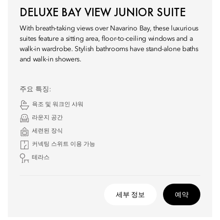
DELUXE BAY VIEW JUNIOR SUITE
With breath-taking views over Navarino Bay, these luxurious
suites feature a sitting area, floor-to-ceiling windows and a
walk-in wardrobe. Stylish bathrooms have stand-alone baths
and walk-in showers.
주요 특징:
욕조 및 워크인 샤워
라운지 공간
세련된 장식
커넥팅 스위트 이용 가능
테라스
세부 정보
예약