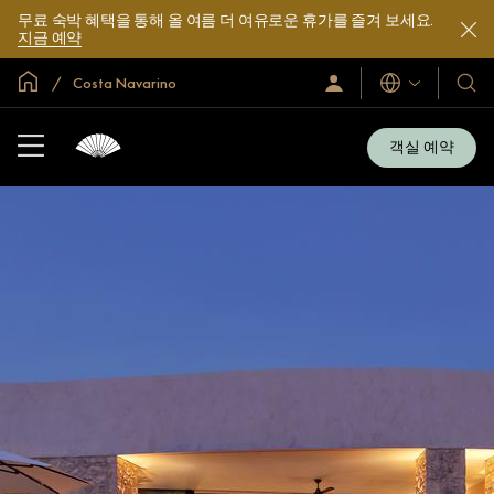
무료 숙박 혜택을 통해 올 여름 더 여유로운 휴가를 즐겨 보세요.
지금 예약
글로벌 홈
Costa Navarino
로
언
호
그
어
텔
인
및
/
객실 예약
지
리
금
조
가
입
트
소
개