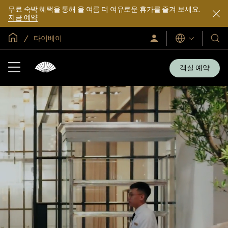
무료 숙박 혜택을 통해 올 여름 더 여유로운 휴가를 즐겨 보세요.
지금 예약
글로벌 홈
타이베이
로
언
호
그
어
텔
인
및
/
객실 예약
지
리
금
조
가
입
트
소
개