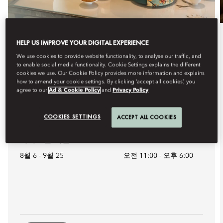
HELP US IMPROVE YOUR DIGITAL EXPERIENCE
식사
We use cookies to provide website functionality, to analyse our traffic, and
A TIMELESS TASTE OF
to enable social media functionality. Cookie Settings explains the different
cookies we use. Our Cookie Policy provides more information and explains
MOONLIGHT
how to amend your cookie settings. By clicking ‘accept all cookies’, you
agree to our
Ad & Cookie Policy
and
Privacy Policy
Celebrate the Mid-Autumn Festival with our limited-
edition embroidered mooncake ...
COOKIES SETTINGS
ACCEPT ALL COOKIES
더 보기
다가오는 이벤트
8월 6 - 9월 25
오전 11:00
-
오후 6:00