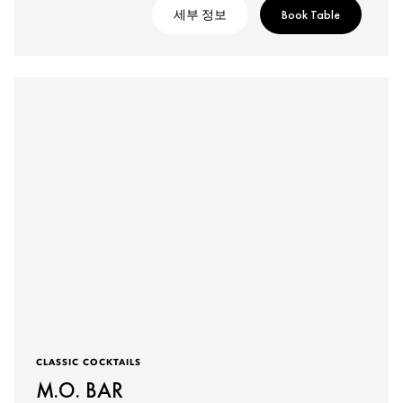
세부 정보
Book Table
CLASSIC COCKTAILS
M.O. BAR