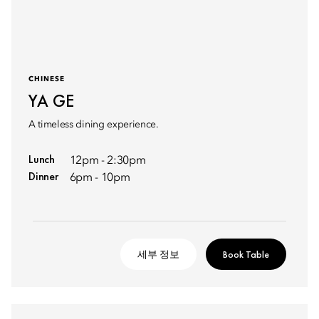
CHINESE
YA GE
A timeless dining experience.
Lunch
12pm - 2:30pm
Dinner
6pm - 10pm
세부 정보
Book Table