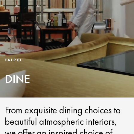
TAIPEI
DINE
From exquisite dining choices to
beautiful atmospheric interiors,
we offer an inspired choice of