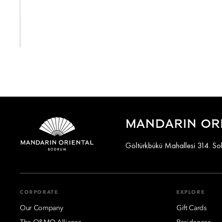
View All
MANDARIN OR
Göltürkbükü Mahallesi 314. S
CORPORATE
EXPLORE
Our Company
Gift Cards