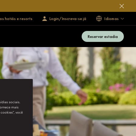
s hotéis e resorts
Login/Inscreva-se já
Idiomas
Reservar estadia
ídias sociais.
fornece mais
 cookies”, você