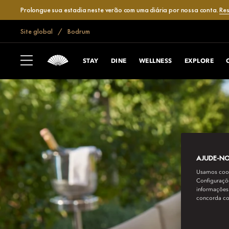
Prolongue sua estadia neste verão com uma diária por nossa conta.
Res
Site global
Bodrum
STAY
DINE
WELLNESS
EXPLORE
AJUDE-NOS
Usamos cooki
Configuraçõe
informações 
concorda c