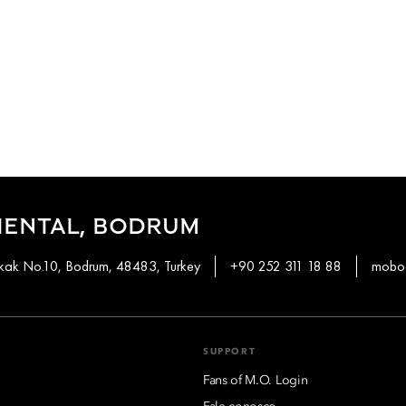
IENTAL, BODRUM
okak No.10, Bodrum, 48483, Turkey
+90 252 311 18 88
mobod
SUPPORT
Fans of M.O. Login