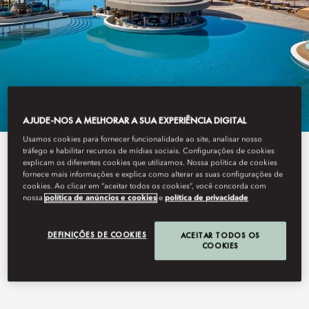
AJUDE-NOS A MELHORAR A SUA EXPERIÊNCIA DIGITAL
Usamos cookies para fornecer funcionalidade ao site, analisar nosso
tráfego e habilitar recursos de mídias sociais. Configurações de cookies
View All
explicam os diferentes cookies que utilizamos. Nossa política de cookies
fornece mais informações e explica como alterar as suas configurações de
ORMOS BEACH CLUB
cookies. Ao clicar em “aceitar todos os cookies”, você concorda com
nossa
política de anúncios e cookies
e
política de privacidade
DEFINIÇÕES DE COOKIES
ACEITAR TODOS OS
COOKIES
Soak up spectacular views and savour a leisurely lunch or snack
from the comfort of your luxurious sun lounger or private
cabana.