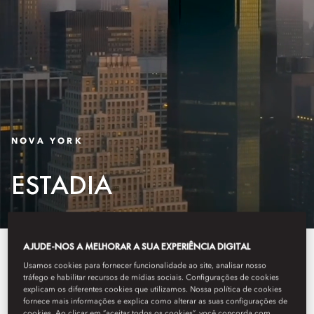
NOVA YORK
ESTADIA
AJUDE-NOS A MELHORAR A SUA EXPERIÊNCIA DIGITAL
O Mandarin Oriental, New York
Usamos cookies para fornecer funcionalidade ao site, analisar nosso
oferece de localização ideal no
tráfego e habilitar recursos de mídias sociais. Configurações de cookies
explicam os diferentes cookies que utilizamos. Nossa política de cookies
fornece mais informações e explica como alterar as suas configurações de
coração de Nova York, para
cookies. Ao clicar em “aceitar todos os cookies”, você concorda com