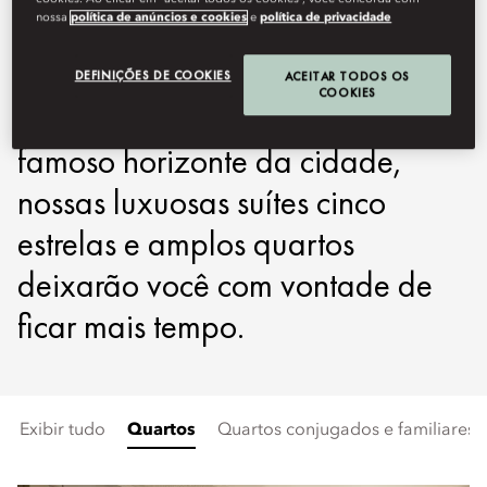
nossa
política de anúncios e cookies
e
política de privacidade
famílias, casais ou viajantes a
trabalho. Com vista para o
DEFINIÇÕES DE COOKIES
ACEITAR TODOS OS
COOKIES
Rio Hudson, o Central Park e o
famoso horizonte da cidade,
nossas luxuosas suítes cinco
estrelas e amplos quartos
deixarão você com vontade de
ficar mais tempo.
Exibir tudo
Quartos
Quartos conjugados e familiares