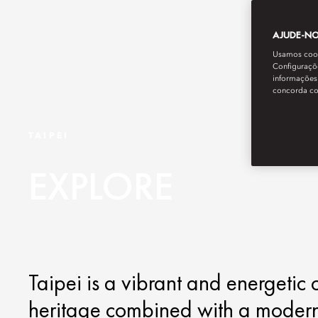
AJUDE-NOS
Usamos cooki
Configuraçõe
informações 
concorda c
TAIPEI
EXPLORE
Taipei is a vibrant and energetic c
heritage combined with a modern,