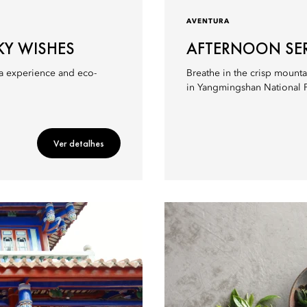
AVENTURA
SKY WISHES
AFTERNOON SE
ea experience and eco-
Breathe in the crisp mount
in Yangmingshan National P
Ver detalhes