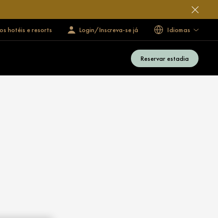
s hotéis e resorts
Login/Inscreva-se já
Idiomas
Reservar estadia