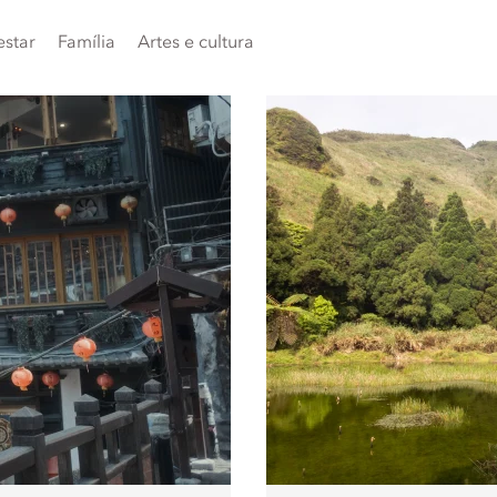
star
Família
Artes e cultura