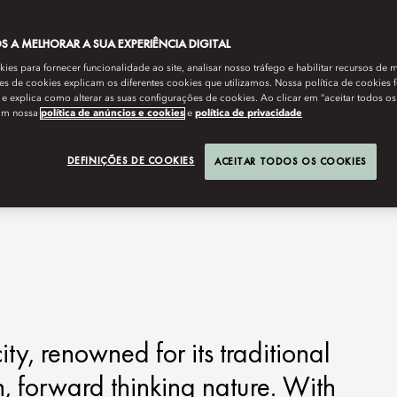
 A MELHORAR A SUA EXPERIÊNCIA DIGITAL
es para fornecer funcionalidade ao site, analisar nosso tráfego e habilitar recursos de m
s de cookies explicam os diferentes cookies que utilizamos. Nossa política de cookies 
e explica como alterar as suas configurações de cookies. Ao clicar em “aceitar todos os
om nossa
política de anúncios e cookies
e
política de privacidade
DEFINIÇÕES DE COOKIES
ACEITAR TODOS OS COOKIES
ity, renowned for its traditional
 forward thinking nature. With