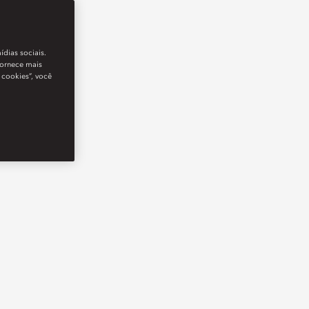
ídias sociais.
fornece mais
 cookies”, você