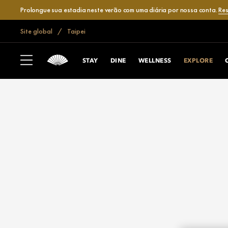
Prolongue sua estadia neste verão com uma diária por nossa conta.
Res
Site global
Taipei
STAY
DINE
WELLNESS
EXPLORE