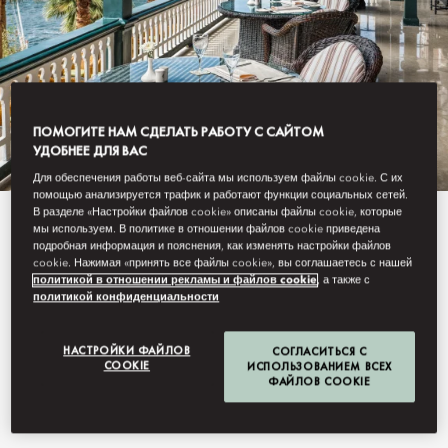
ПОМОГИТЕ НАМ СДЕЛАТЬ РАБОТУ С САЙТОМ
УДОБНЕЕ ДЛЯ ВАС
Для обеспечения работы веб-сайта мы используем файлы cookie. С их
помощью анализируется трафик и работают функции социальных сетей.
В разделе «Настройки файлов cookie» описаны файлы cookie, которые
View All
мы используем. В политике в отношении файлов cookie приведена
подробная информация и пояснения, как изменять настройки файлов
cookie. Нажимая «принять все файлы cookie», вы соглашаетесь с нашей
THE TERRACE
политикой в отношении рекламы и файлов cookie
, а также с
политикой конфиденциальности
НАСТРОЙКИ ФАЙЛОВ
СОГЛАСИТЬСЯ С
An elegant Nile-side terrace for all-day dining, signature
COOKIE
ИСПОЛЬЗОВАНИЕМ ВСЕХ
Afternoon Tea and sunset drinks, with panoramic views of
ФАЙЛОВ COOKIE
Elephantine Island.