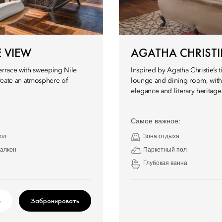
E VIEW
AGATHA CHRISTIE
terrace with sweeping Nile
Inspired by Agatha Christie’s t
create an atmosphere of
lounge and dining room, with 
elegance and literary heritage
Самое важное:
ол
Зона отдыха
алкон
Паркетный пол
Глубокая ванна
е
Забронировать