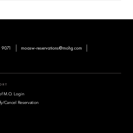
 9071
moasw-reservations@mohg.com
ORT
of M.O. Login
y/Cancel Reservation