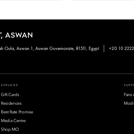
, ASWAN
khah Oula, Aswan 1, Aswan Governorate, 81511, Egypt
+20 10 2222
EXPLORE
SUPP
Gift Cards
Fans 
Residences
Modif
Best Rate Promise
Media Centre
Shop MO