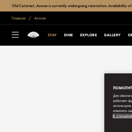
Old Cataract, Aswan is currently undergoing renovation. Availability of 
Главная
Aswan
STAY
DINE
EXPLORE
GALLERY
O
ПОМОГИТЕ
Для обеспеч
работают фу
используем.
изменять на
в отношени