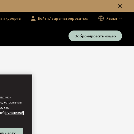
и и курорты
Войти/зарегистрироваться
Языки
Забронировать номер
рафик и
ie, которые мы
я, как
ашей
политикой