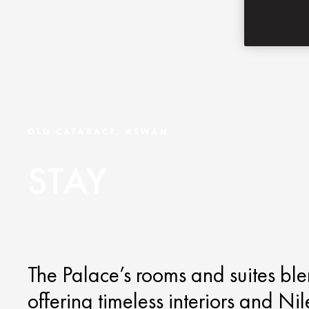
OLD CATARACT, ASWAN
STAY
The Palace’s rooms and suites bl
offering timeless interiors and Ni