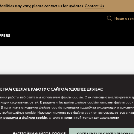
facilities may vary; please contact us for updates.
Contact Us
Наши отел
FFERS
 НАМ СДЕЛАТЬ РАБОТУ С САЙТОМ УДОБНЕЕ ДЛЯ ВАС
ения работы веб-сайта мы используем файлы cookie. С их помощью анализируется т
нкции социальных сетей. В разделе «Настройки файлов cookie» описаны файлы cook
 В политике в отношении файлов cookie приведена подробная информация и пояснени
стройки файлов cookie. Нажимая «принять все файлы cookie», вы соглашаетесь с н
и рекламы и файлов cookie
, а также с
политикой конфиденциальности
НАСТРОЙКИ ФАЙЛОВ COOKIE