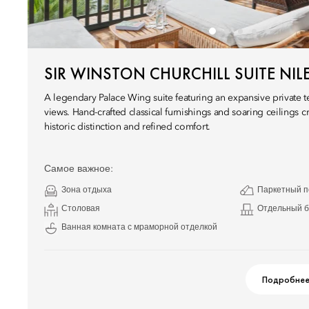
SIR WINSTON CHURCHILL SUITE NIL
A legendary Palace Wing suite featuring an expansive private 
views. Hand-crafted classical furnishings and soaring ceilings 
historic distinction and refined comfort.
Самое важное:
Зона отдыха
Паркетный п
Столовая
Отдельный б
Ванная комната с мраморной отделкой
Подробне