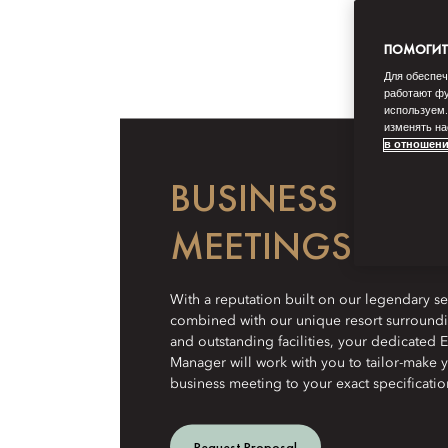
ПОМОГИТЕ
Для обеспеч
работают фу
используем.
изменять на
в отношени
BUSINESS
MEETINGS
With a reputation built on our legendary se
combined with our unique resort surround
and outstanding facilities, your dedicated 
Manager will work with you to tailor-make 
business meeting to your exact specificatio
Request Proposal