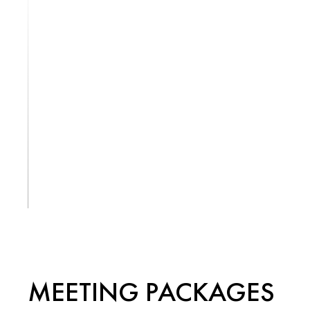
OUR
See More
VENUES
MEETING PACKAGES