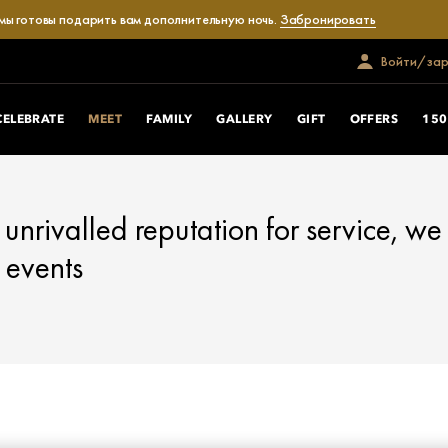
 мы готовы подарить вам дополнительную ночь.
Забронировать
Войти/зар
CELEBRATE
MEET
FAMILY
GALLERY
GIFT
OFFERS
150
unrivalled reputation for service, we
s events