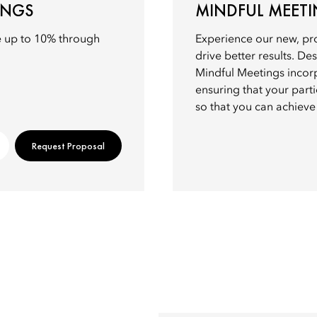
INGS
MINDFUL MEET
e up to 10% through
Experience our new, pr
drive better results. D
Mindful Meetings incor
ensuring that your part
so that you can achieve
Request Proposal