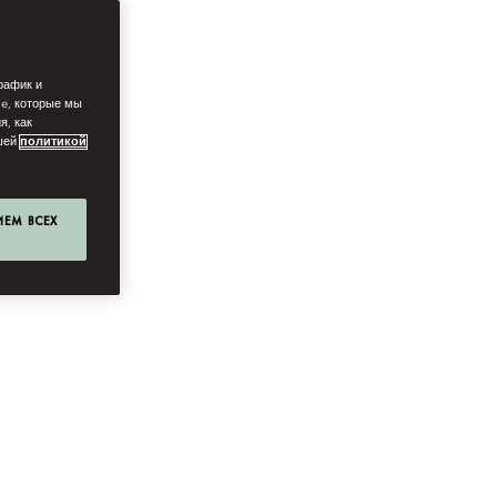
рафик и
ie, которые мы
я, как
ашей
политикой
ИЕМ ВСЕХ