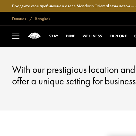
Продлите свое пребывание в отеле Mandarin Oriental этим летом —
Главная
Bangkok
BANGKOK
MEET
STAY
DINE
WELLNESS
EXPLORE
With our prestigious location and 
offer a unique setting for busines