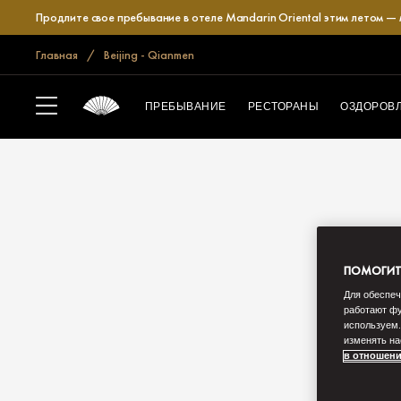
Продлите свое пребывание в отеле Mandarin Oriental этим летом —
Главная
Beijing - Qianmen
ПРЕБЫВАНИЕ
РЕСТОРАНЫ
ОЗДОРОВ
ПОМОГИТЕ
Для обеспеч
работают фу
используем.
изменять на
в отношени