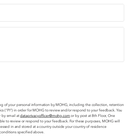
g of your personal information by MOHG, including the collection, retention
ics (“PI”) in order for MOHG to review and/or respond to your feedback. You
r by email at
dataprivacyofficer@mohg.com
or by post at 8th Floor, One
 able to review or respond to your feedback. For these purposes, MOHG will
essed in and stored at a country outside your country of residence
conditions specified above.