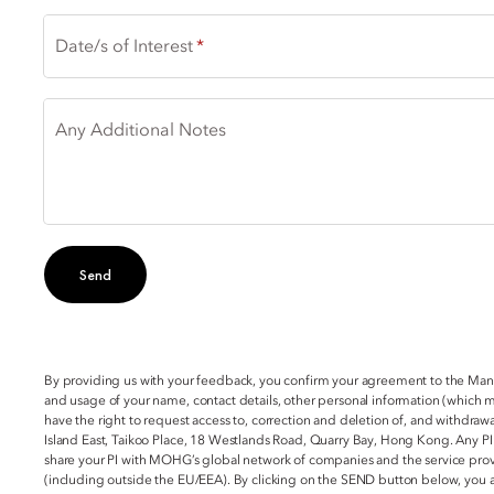
Date/s of Interest
Any Additional Notes
Send
By providing us with your feedback, you confirm your agreement to the Ma
and usage of your name, contact details, other personal information (which 
have the right to request access to, correction and deletion of, and withdraw
Island East, Taikoo Place, 18 Westlands Road, Quarry Bay, Hong Kong. Any PI
share your PI with MOHG’s global network of companies and the service provi
(including outside the EU/EEA). By clicking on the SEND button below, you