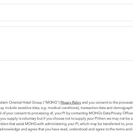
ndarin Oriental Hotel Group (“MOHG”)
Privacy Policy
and you consent to the processin
may include sensitive data, e.g. medical conditions), transaction data and demograph
al of your consent to processing of, your PI by contacting MOHG’s Data Privacy Office
 you supply is voluntary but if you choose not to supply your PI then we may not be
ders that assist MOHG with administering your PI, which may be transferred to, proc
 acknowledge and agree that you have read, understood and agree to the terms and 