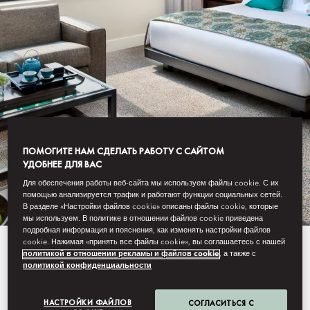
JAKARTA
ПОМОГИТЕ НАМ СДЕЛАТЬ РАБОТУ С САЙТОМ
УДОБНЕЕ ДЛЯ ВАС
STAY
Для обеспечения работы веб-сайта мы используем файлы cookie. С их
помощью анализируется трафик и работают функции социальных сетей.
В разделе «Настройки файлов cookie» описаны файлы cookie, которые
мы используем. В политике в отношении файлов cookie приведена
подробная информация и пояснения, как изменять настройки файлов
cookie. Нажимая «принять все файлы cookie», вы соглашаетесь с нашей
Blending warm Indonesian
политикой в отношении рекламы и файлов cookie
, а также с
политикой конфиденциальности
hospitality with sleek
contemporary design, each of our
НАСТРОЙКИ ФАЙЛОВ
СОГЛАСИТЬСЯ С