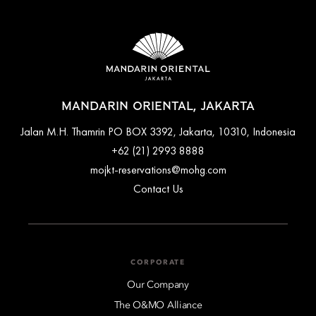
Cancellation and prepayment policies vary according to
accommodation type. Guests are advised to read the specific
terms and conditions of their reservation when booking.
Some rates may require advance payments and have different
cancellation requirements. For further information, please
contact the hotel directly.
MANDARIN ORIENTAL, JAKARTA
Jalan M.H. Thamrin PO BOX 3392, Jakarta, 10310, Indonesia
+62 (21) 2993 8888
mojkt-reservations@mohg.com
Contact Us
CORPORATE
Our Company
The O&MO Alliance