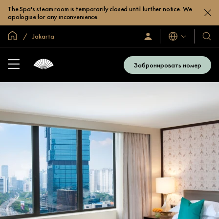
The Spa's steam room is temporarily closed until further notice. We
apologise for any inconvenience.
Главная
Jakarta
Языки
Войти/
Наши
зарегистрироваться
отел
и
Забронировать номер
куро