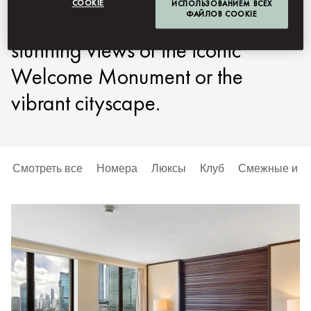
COOKIE
ИСПОЛЬЗОВАНИЕМ ВСЕХ
ФАЙЛОВ COOKIE
spacious rooms and suites offers
stunning views of the iconic
Welcome Monument or the
vibrant cityscape.
Смотреть все
Номера
Люксы
Клуб
Смежные и с