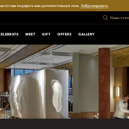
 мы готовы подарить вам дополнительную ночь.
Забронировать
Наши отел
CELEBRATE
MEET
GIFT
OFFERS
GALLERY