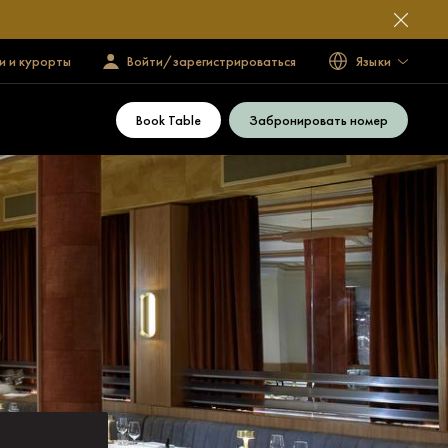
и и курорты
Войти/зарегистрироваться
Языки
Book Table
Забронировать номер