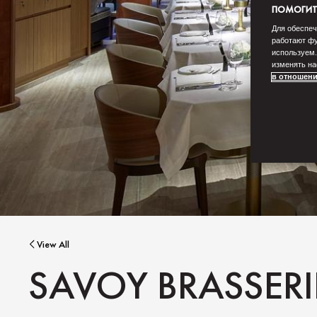
ПОМОГИТЕ
Для обеспеч
работают фу
используем.
изменять на
в отношени
View All
SAVOY BRASSERI