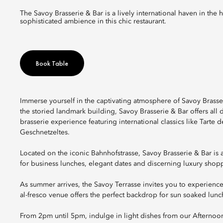
The Savoy Brasserie & Bar is a lively international haven in the heart of Zurich. Savour all-day dining, signature cocktails and a
sophisticated ambience in this chic restaurant.
Book Table
Immerse yourself in the captivating atmosphere of Savoy Brasseri
the storied landmark building, Savoy Brasserie & Bar offers all 
brasserie experience featuring international classics like Tarte
Geschnetzeltes.
Located on the iconic Bahnhofstrasse, Savoy Brasserie & Bar is 
for business lunches, elegant dates and discerning luxury shop
As summer arrives, the Savoy Terrasse invites you to experienc
al-fresco venue offers the perfect backdrop for sun soaked lunc
From 2pm until 5pm, indulge in light dishes from our Afternoon