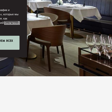
рафик и
ie, которые мы
я, как
ашей
политикой
ИЕМ ВСЕХ