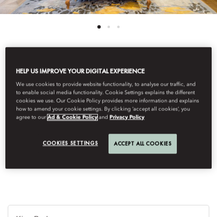
See All Rooms
HELP US IMPROVE YOUR DIGITAL EXPERIENCE
We use cookies to provide website functionality, to analyse our traffic, and
EXECUTIVE SUITE
to enable social media functionality. Cookie Settings explains the different
cookies we use. Our Cookie Policy provides more information and explains
how to amend your cookie settings. By clicking ‘accept all cookies’, you
agree to our
Ad & Cookie Policy
and
Privacy Policy
These suites offer an abundance of space with a master bedroom
and an adjoining living room. An elegant bathroom is equipped
with a walk-in shower and bath, and leads to a large walk-in
COOKIES SETTINGS
ACCEPT ALL COOKIES
wardrobe.
ปร
เต