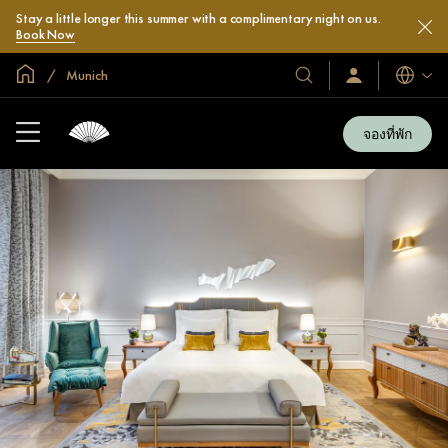
Stay a little longer this summer with a complimentary night on us.
Book Now
หน้าหลักทั่วโลก
Munich
โรงแรม
ลงชื่อ
ภาษา
เข้า
และ
ใช้
รีสอร์ท
/
จองที่พัก
สมัคร
ของ
เข้า
เรา
ร่วม
เลย