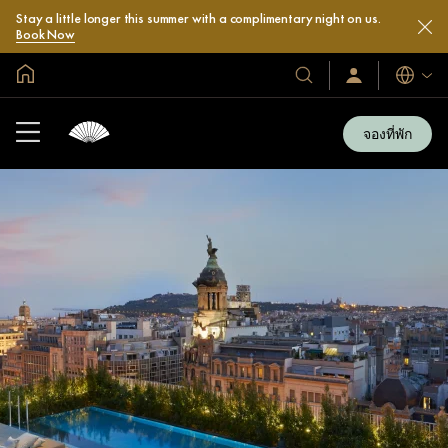
Stay a little longer this summer with a complimentary night on us.
Book Now
หน้าหลักทั่วโลก
โรงแรม
ลงชื่อ
ภาษา
เข้า
และ
ใช้
รีสอร์ท
/
จองที่พัก
สมัคร
ของ
เข้า
เรา
ร่วม
เลย