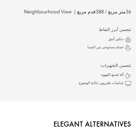
36
متر مربع /
388
قدم مربع
Neighbourhood View
تتضمن أبرز النقاط:
ديكور أنيق
حمام مستوحى من السبا
تتضمن التجهيزات:
آلة لصنع القهوة
شاشات تلفزيون عالية الوضوح
ELEGANT ALTERNATIVES