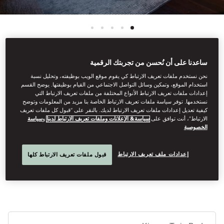
ساعدنا على أن نُحسن من تجربتك الرقمية
View All
نحن نستخدم ملفات تعريف الارتباط كي يقوم موقع الويب بوظيفته، وتحليل نسبة
استخدام الموقع، وتمكين وسائل التواصل الاجتماعي من القيام بوظيفتها. يوضح القسم
PREMIER DELUXE
إعدادات ملفات تعريف الارتباط الأنواع المختلفة من ملفات تعريف الارتباط التي
نستخدمها. توفر سياسة ملفات تعريف الارتباط الخاصة بنا مزيد من المعلومات وتوضح
كيفية تعديل إعدادات ملفات تعريف الارتباط لديك. بالنقر على “قبول كل ملفات تعريف
الارتباط”، أنت توافق على
سياسة& الإعلانات وملفات تعريف الارتباط لدينا
و
سياسة
Luxurious living blends with natural tones and refined
الخصوصية
contemporary design. A custom-made dining table and an
elegantly designed bathroom complete the atmosphere of
إعدادات ملف تعريف الارتباط
قبول ملفات تعريف الارتباط كلها
exceptional comfort.
أنوا
الأ