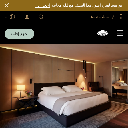
أبق معنا لفترة أطول هذا الصيف مع ليلة مجانية.
احجز الآن
الصفحة الرئيسية العالمية
Amsterdam
اللغات
فنادقنا
سجّل
الدخول/
ومنتجعاتنا
انضم
الآن
احجز إقامة