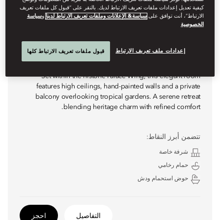
كيفية تعديل إعدادات ملفات تعريف الارتباط لديك. بالنقر على “قبول كل ملفات تعريف
الارتباط”، أنت توافق على
سياسة& الإعلانات وملفات تعريف الارتباط لدينا
و
سياسة
الخصوصية
إعدادات ملف تعريف الارتباط
قبول ملفات تعريف الارتباط كلها
PALACE GARDEN VIEW ROOM
Set within the historic Palace Wing, this elegant room
features high ceilings, hand-painted walls and a private
balcony overlooking tropical gardens. A serene retreat
blending heritage charm with refined comfort.
تتضمن أبرز النقاط:
شرفة خاصة
حمام رخامي
حوض استحمام ودش
التفاصيل
احجز