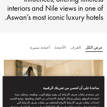
interiors and Nile views in one of
Aswan’s most iconic luxury hotels.
عرض الكل
الغرف
الأجنحة
أجنحة مميزة
ساعدنا على أن نُحسن من تجربتك الرقمية
نحن نستخدم ملفات تعريف الارتباط كي يقوم موقع الويب بوظيفته، وتحليل نسبة
استخدام الموقع، وتمكين وسائل التواصل الاجتماعي من القيام بوظيفتها. يوضح القسم
إعدادات ملفات تعريف الارتباط الأنواع المختلفة من ملفات تعريف الارتباط التي
نستخدمها. توفر سياسة ملفات تعريف الارتباط الخاصة بنا مزيد من المعلومات وتوضح