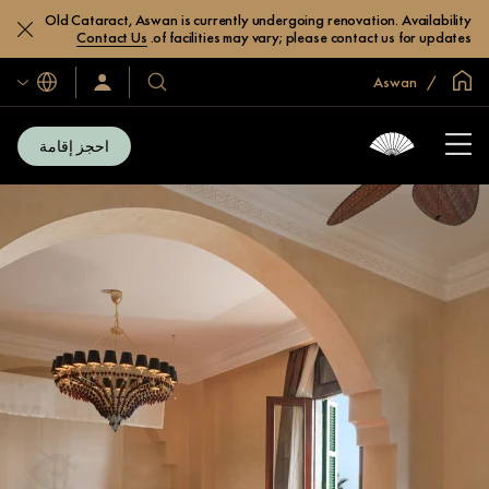
Old Cataract, Aswan is currently undergoing renovation. Availability
Contact Us
of facilities may vary; please contact us for updates.
الصفحة الرئيسية العالمية
Aswan
اللغات
فنادقنا
سجّل
الدخول/
ومنتجعاتنا
انضم
الآن
احجز إقامة