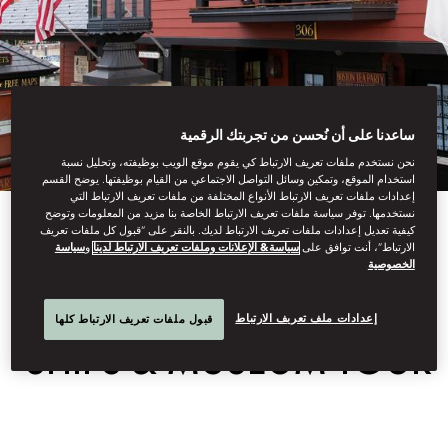
ساعدنا على أن نُحسن من تجربتك الرقمية
نحن نستخدم ملفات تعريف الارتباط كي يقوم موقع الويب بوظيفته، وتحليل نسبة
استخدام الموقع، وتمكين وسائل التواصل الاجتماعي من القيام بوظيفتها. يوضح القسم
إعدادات ملفات تعريف الارتباط الأنواع المختلفة من ملفات تعريف الارتباط التي
نستخدمها. توفر سياسة ملفات تعريف الارتباط الخاصة بنا مزيد من المعلومات وتوضح
View All
كيفية تعديل إعدادات ملفات تعريف الارتباط لديك. بالنقر على “قبول كل ملفات تعريف
الارتباط”، أنت توافق على
سياسة& الإعلانات وملفات تعريف الارتباط لدينا
و
سياسة
الخصوصية
BOSTON TEA PARTY
إعدادات ملف تعريف الارتباط
قبول ملفات تعريف الارتباط كلها
SHIPS & MUSEUM TOUR