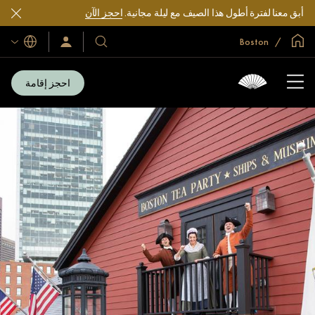
أبق معنا لفترة أطول هذا الصيف مع ليلة مجانية.
احجز الآن
الصفحة الرئيسية العالمية
Boston
اللغات
فنادقنا
سجّل
الدخول/
ومنتجعاتنا
انضم
الآن
احجز إقامة